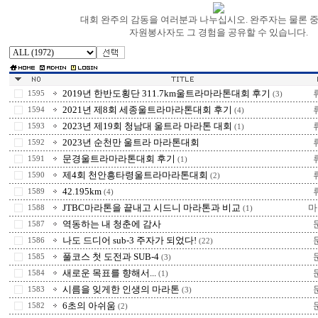
대회 완주의 감동을 여러분과 나누십시오. 완주자는 물론 
자원봉사자도 그 경험을 공유할 수 있습니다.
2019년 한반도횡단 311.7km울트라마라톤대회 후기
1595
(3)
2021년 제8회 세종울트라마라톤대회 후기
1594
(4)
2023년 제19회 청남대 울트라 마라톤 대회
1593
(1)
2023년 순천만 울트라 마라톤대회
1592
문경울트라마라톤대회 후기
1591
(1)
제4회 천안흥타령울트라마라톤대회
1590
(2)
42.195km
1589
(4)
JTBC마라톤을 끝내고 시드니 마라톤과 비교
마
1588
(1)
역동하는 내 청춘에 감사
1587
나도 드디어 sub-3 주자가 되었다!
1586
(22)
풀코스 첫 도전과 SUB-4
1585
(3)
새로운 목표를 향해서...
1584
(1)
시름을 잊게한 인생의 마라톤
1583
(3)
6초의 아쉬움
1582
(2)