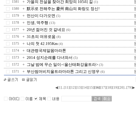
가을의 전설을 찾아간 희망의 105리 길
1581
(1)
默示로 전해주는 慶州 南山의 화랑도 정신!
1580
먼산이 다가오면
1579
(5)
인생, 역주행
1578
(13)
20년 젊어진 것 같네요
1577
(6)
31초의 여유로움
1576
(8)
나의 첫 42.195Km
1575
(4)
대관령국제알몸마라톤
1574
2014 성지순례를 다녀와서
1573
(5)
그날 밤에 무슨 일이-<울산태화강울트라>
1572
(3)
부산썸머비치울트라마라톤 그리고 신영우
1571
(6)
..
..
◀
[1]
[11]
[12]
[13]
[14]
[15]
[16]
[17]
[18]
[19]
[20]
[79]
▶