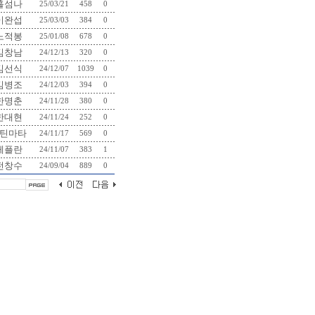
홀섬나
25/03/21
458
0
이완섭
25/03/03
384
0
노적봉
25/01/08
678
0
김창남
24/12/13
320
0
김선식
24/12/07
1039
0
김병조
24/12/03
394
0
한명춘
24/11/28
380
0
한대현
24/11/24
252
0
틴마타
24/11/17
569
0
케플란
24/11/07
383
1
전창수
24/09/04
889
0