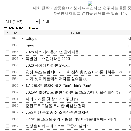
대회 완주의 감동을 여러분과 나누십시오. 완주자는 물론 
자원봉사자도 그 경험을 공유할 수 있습니다.
szltrpx
c
1970
tignig
p
1969
2026 파리마라톤(27년 참가자용)
1968
특별한 보스턴마라톤 2026
1967
2026 사하라 마라톤 270km
1966
청정 수소 드림시티 제30회 삼척 황영조 마라톤대회를 ...
1965
(2)
내가 첫 마라톤에서 저지른 실수들
1964
(1)
LA 마라톤 공짜여행기 Don't think! Run!
1963
2025년 조선일보 춘천마라톤 풀코스 70대 서브-4 도전
1962
(3)
나의 마라톤 첫 참가기 9주년
1961
(1)
훈련프로그램을 무시한 비참한 결과
1960
25소백산 죽고종주-소백산죽령고치령
1959
222회 풀코스 완주의 기쁨을 여명마라톤대회에서-마라 ...
1958
인생은 마라닉페이스로, 꾸준히 달려 !!
1957