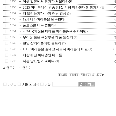
이웃 일본에서 참가한 서울마라톤
1956
2025 머니투데이 방송 3.1절 기념 마라톤대회 참가기
1955
(1)
왜 달리는가? - 나의 러닝 인생
1954
(3)
12/8 나라마라톤을 완주했다
1953
풀코스를 너무 깔봤다!
1952
2024 국제신문 다대포 마라톤(feat 주차위반)
1951
우리집 숨은 육상부원의 풀 도전기
1950
(2)
천안 삼거리흥타령 울트라
1949
(2)
JTBC마라톤을 끝내고 시드니 마라톤과 비교
마
1948
(1)
세상에 단 하나뿐인 마라톤
1947
나는 당뇨병 러너이다
1946
(3)
..
[1]
[2]
[3]
[4]
[5]
[6]
[7]
[8]
[9]
[10]
[79]
▶