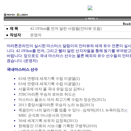
Read
제 목
42.195km를 먼저 달린 사람들[인터뷰 모음]
작성자
운영자
마라톤온라인이 실시한 마스터스 달림이의 인터뷰와 세계 유수 언론이 실시
니다. 42.195km를 먼저, 그리고 빨리 달린 선각자들을 통해 동기를 부여
바랍니다. 앞으로도 국내 마스터스 선수는 물론 해외의 유수 선수들의 인터
겠습니다. (운영자)
국내마스터스 선수
63세 연령대 세계기록 수립 이광열(2)
63세 연령대 세계기록 수립 이광열(1)
서울국제 여자 풀 국내 유일 입상 김하나
JTBC마라톤 우승자 로버트 허드슨
마스터스 풀코스 여자 최고기록 수립자 정순연(2015)
2013 중앙서울마라톤 우승자 노라 뉴컴(2013)
죽음만이 나의 달리기를 멈출 수 있다 - 심재덕(2013, 뉴욕타임즈)
|
MBC 손석희 아나운서와 인터뷰
56세 세계기록 보유자 김정옥(2013)
한해동안 35회의 서브-3를 기록한 구병주(2010)