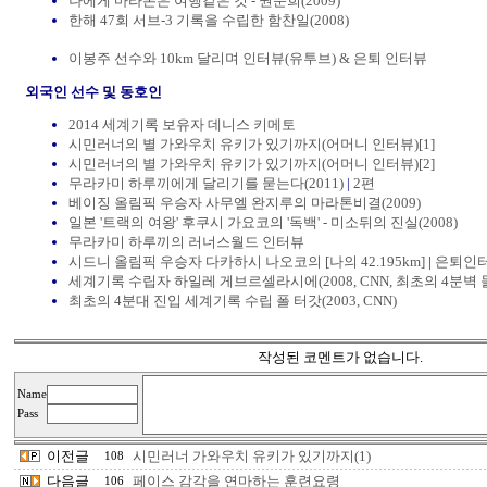
나에게 마라톤은 여행같은 것 - 권순희(2009)
한해 47회 서브-3 기록을 수립한 함찬일(2008)
이봉주 선수와 10km 달리며 인터뷰(유투브) & 은퇴 인터뷰
외국인 선수 및 동호인
2014 세계기록 보유자 데니스 키메토
시민러너의 별 가와우치 유키가 있기까지(어머니 인터뷰)[1]
시민러너의 별 가와우치 유키가 있기까지(어머니 인터뷰)[2]
무라카미 하루끼에게 달리기를 묻는다(2011)
|
2편
베이징 올림픽 우승자 사무엘 완지루의 마라톤비결(2009)
일본 '트랙의 여왕' 후쿠시 가요코의 '독백' - 미소뒤의 진실(2008)
무라카미 하루끼의 러너스월드 인터뷰
시드니 올림픽 우승자 다카하시 나오코의 [나의 42.195km]
|
은퇴인터뷰
세계기록 수립자 하일레 게브르셀라시에(2008, CNN, 최초의 4분벽 
최초의 4분대 진입 세계기록 수립 폴 터갓(2003, CNN)
작성된 코멘트가 없습니다.
Name
Pass
이전글
시민러너 가와우치 유키가 있기까지(1)
108
다음글
페이스 감각을 연마하는 훈련요령
106