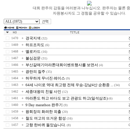
대회 완주의 감동을 여러분과 나누십시오. 완주자는 물론 
자원봉사자도 그 경험을 공유할 수 있습니다.
경국지색
1470
(32)
하프조차도
1469
(6)
옐로카드
1468
(16)
불심검문
1467
(31)
부산갈매기마라톤대회이벤트행사를 보면서
1466
(4)
광란의 질주
1465
(35)
허무하게 무너진 레이스
1464
(9)
64세 나이로 역대 최고령 전체 우승-강남4산 순환종 ...
1463
(34)
세종대왕의 친필 사인
1462
(12)
마라톤도 하고 바다도 보고 관광도 하고(일석삼조)
1461
(6)
9 Day marathon 완주기
1460
(9)
왕회장의 화려한 외출
1459
(20)
철도 여고의 뜨거운 함성
1458
(16)
고향 한바퀴 돌았습니다.
1457
(8)