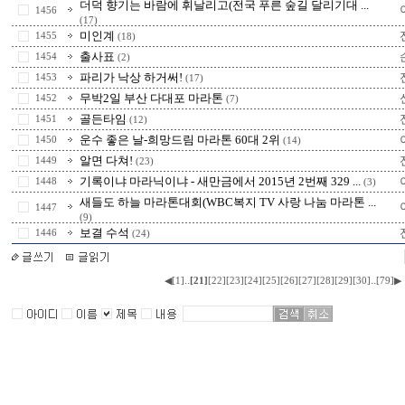
더덕 향기는 바람에 휘날리고(전국 푸른 숲길 달리기대 ...
1456
(17)
미인계
1455
(18)
출사표
1454
(2)
파리가 낙상 하거써!
1453
(17)
무박2일 부산 다대포 마라톤
1452
(7)
골든타임
1451
(12)
운수 좋은 날-희망드림 마라톤 60대 2위
1450
(14)
알면 다쳐!
1449
(23)
기록이냐 마라닉이냐 - 새만금에서 2015년 2번째 329 ...
1448
(3)
새들도 하늘 마라톤대회(WBC복지 TV 사랑 나눔 마라톤 ...
1447
(9)
보결 수석
1446
(24)
..
..
◀
[1]
[21]
[22]
[23]
[24]
[25]
[26]
[27]
[28]
[29]
[30]
[79]
▶