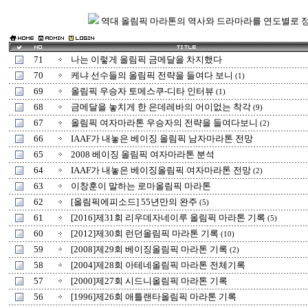
역대 올림픽 마라톤의 역사와 드라마라를 연도별로 
71
나는 이렇게 올림픽 금메달을 차지했다
70
케냐 선수들의 올림픽 전략을 들여다 보니
(1)
69
올림픽 우승자 토메스쿠-디타 인터뷰
(1)
68
금메달을 놓치게 한 은데레바의 어이없는 착각
(9)
67
올림픽 여자마라톤 우승자의 전략을 들여다보니
(2)
66
IAAF가 내놓은 베이징 올림픽 남자마라톤 전망
65
2008 베이징 올림픽 여자마라톤 분석
64
IAAF가 내놓은 베이징올림픽 여자마라톤 전망
(2)
63
이창훈이 말하는 로마올림픽 마라톤
62
[올림픽에피소드] 55년만의 완주
(5)
61
[2016]제31회 리우데자네이루 올림픽 마라톤 기록
(5)
60
[2012]제30회 런던올림픽 마라톤 기록
(10)
59
[2008]제29회 베이징올림픽 마라톤 기록
(2)
58
[2004]제28회 아테네올림픽 마라톤 전체기록
57
[2000]제27회 시드니올림픽 마라톤 기록
56
[1996]제26회 애틀랜타올림픽 마라톤 기록