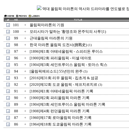
역대 올림픽 마라톤의 역사와 드라마라를 연도별로 
101
올림픽마라톤의 기원
100
모리시타가 말하는 '황영조와 몬주익의 사투'(1)
99
근대올림픽 마라톤의 기원
98
한국 마라톤 올림픽 도전사(挑戰史)
(1)
97
[1896]제1회 아테네올림픽 - 스피리돈 루이스
96
[1900]제2회 파리올림픽 - 미셀 데아토
95
[1904]제3회 세인트루이스 올림픽 - 토마스 힉스
94
[올림픽에피소드] 55년만의 완주
(5)
93
[2016]제31회 리우 올림픽 - 킵초게 & 섬공
92
[2020]제32회 도쿄 올림픽 - 제프치르치르
(3)
91
[1896]제1회 아테네올림픽 마라톤 기록
90
[1900]제2회 파리올림픽 마라톤 기록
89
[1904]제3회 세인트루이스 올림픽 마라톤 기록
88
[1908]제4회 런던올림픽 마라톤 기록
87
[1960]제17회 로마올림픽 마라톤 기록
86
[1964]제18회 도쿄올림픽 마라톤 기록