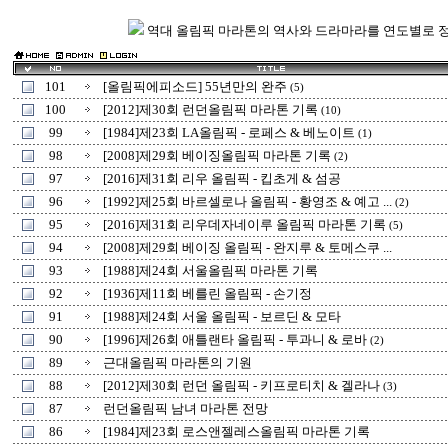
역대 올림픽 마라톤의 역사와 드라마라를 연도별로 
101
[올림픽에피소드] 55년만의 완주
(5)
100
[2012]제30회 런던올림픽 마라톤 기록
(10)
99
[1984]제23회 LA올림픽 - 로페스 & 베노이트
(1)
98
[2008]제29회 베이징올림픽 마라톤 기록
(2)
97
[2016]제31회 리우 올림픽 - 킵초게 & 섬공
96
[1992]제25회 바르셀로나 올림픽 - 황영조 & 예고 ...
(2)
95
[2016]제31회 리우데자네이루 올림픽 마라톤 기록
(5)
94
[2008]제29회 베이징 올림픽 - 완지루 & 토메스쿠 ...
93
[1988]제24회 서울올림픽 마라톤 기록
92
[1936]제11회 베를린 올림픽 - 손기정
91
[1988]제24회 서울 올림픽 - 보르딘 & 모타
90
[1996]제26회 애틀랜타 올림픽 - 투과니 & 로바
(2)
89
근대올림픽 마라톤의 기원
88
[2012]제30회 런던 올림픽 - 키프로티치 & 겔라나
(3)
87
런던올림픽 남녀 마라톤 전망
86
[1984]제23회 로스앤젤레스올림픽 마라톤 기록