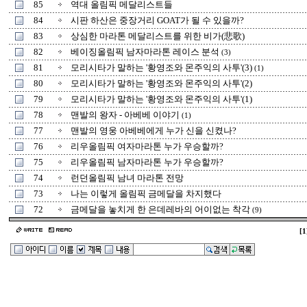
85
역대 올림픽 메달리스트들
84
시판 하산은 중장거리 GOAT가 될 수 있을까?
83
상심한 마라톤 메달리스트를 위한 비가(悲歌)
82
베이징올림픽 남자마라톤 레이스 분석
(3)
81
모리시타가 말하는 '황영조와 몬주익의 사투'(3)
(1)
80
모리시타가 말하는 '황영조와 몬주익의 사투'(2)
79
모리시타가 말하는 '황영조와 몬주익의 사투'(1)
78
맨발의 왕자 - 아베베 이야기
(1)
77
맨발의 영웅 아베베에게 누가 신을 신켰나?
76
리우올림픽 여자마라톤 누가 우승할까?
75
리우올림픽 남자마라톤 누가 우승할까?
74
런던올림픽 남녀 마라톤 전망
73
나는 이렇게 올림픽 금메달을 차지했다
72
금메달을 놓치게 한 은데레바의 어이없는 착각
(9)
[1