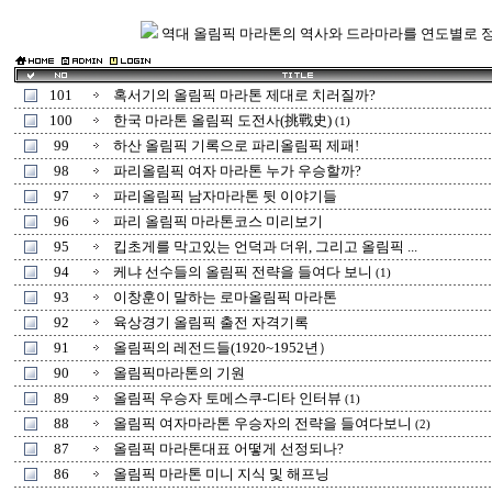
역대 올림픽 마라톤의 역사와 드라마라를 연도별로 
101
혹서기의 올림픽 마라톤 제대로 치러질까?
100
한국 마라톤 올림픽 도전사(挑戰史)
(1)
99
하산 올림픽 기록으로 파리올림픽 제패!
98
파리올림픽 여자 마라톤 누가 우승할까?
97
파리올림픽 남자마라톤 뒷 이야기들
96
파리 올림픽 마라톤코스 미리보기
95
킵초게를 막고있는 언덕과 더위, 그리고 올림픽 ...
94
케냐 선수들의 올림픽 전략을 들여다 보니
(1)
93
이창훈이 말하는 로마올림픽 마라톤
92
육상경기 올림픽 출전 자격기록
91
올림픽의 레전드들(1920~1952년）
90
올림픽마라톤의 기원
89
올림픽 우승자 토메스쿠-디타 인터뷰
(1)
88
올림픽 여자마라톤 우승자의 전략을 들여다보니
(2)
87
올림픽 마라톤대표 어떻게 선정되나?
86
올림픽 마라톤 미니 지식 및 해프닝