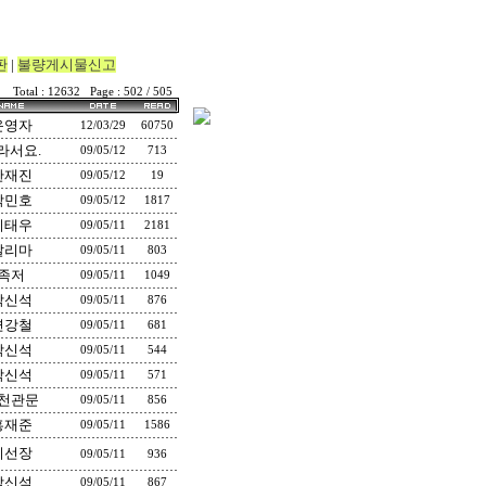
판
|
불량게시물신고
Total : 12632 Page : 502 / 505
운영자
12/03/29
60750
라서요.
09/05/12
713
한재진
09/05/12
19
박민호
09/05/12
1817
이태우
09/05/11
2181
달리마
09/05/11
803
족저
09/05/11
1049
박신석
09/05/11
876
변강철
09/05/11
681
박신석
09/05/11
544
박신석
09/05/11
571
천관문
09/05/11
856
홍재준
09/05/11
1586
기선장
09/05/11
936
박신석
09/05/11
867