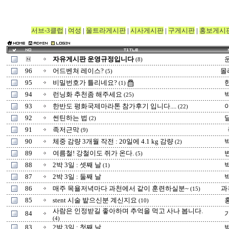
서브-3클럽
|
여성
|
울트라게시판
|
시사게시판
|
구게시판
|
홍보게시
자유게시판 운영규정입니다
(8)
96
어드벤쳐 레이스?
몰
(5)
95
비밀번호가 틀리네요?
(1)
94
런닝화 추천좀 해주세요
(25)
93
한반도 평화국제마라톤 참가후기 입니다....
(22)
92
썬틴하는 법
(2)
91
족저근막
(9)
90
체중 감량 3개월 작전 : 20일에 4.1 kg 감량
(2)
89
여름철! 강철이도 쥐가 온다.
(5)
88
2박 3일 : 셋째 날
(1)
87
2박 3일 : 둘째 날
86
매주 목욜저녁마다 과천에서 같이 훈련하실분~
과
(15)
85
stent 시술 밭으신분 계신지요
(10)
사람은 인정받길 좋아하며 추억을 먹고 사나 봅니다.
84
(4)
83
2박 3일 : 첫째 날