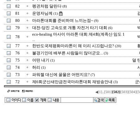
82
펭귄처럼 달린다
(8)
81
운영자님께
(1)
80
마라톤대회를 준비하며 느끼는점~
(9)
79
대전-당진 고속도로 개통 자전거 타기 대회
(6)
eco-healing 마사이 마라톤 대회:제4회(계족산 임도 1
78
...
77
한반도국제평화마라톤이 왜 이리 시끄럽나요?
(20)
76
불경기인데 배부른 사람들이 많더군요...
(3)
75
어떤 내기
덜 
(1)
74
허리
(1)
73
파워젤 대신에 꿀물은 어떤지요?
(7)
72
제6회군산새만금전국마라톤대회 재방송안내
군
(3)
..
◀
[1]
[501]
[502]
[503]
[504]
[5