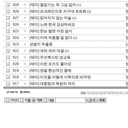
929
[재미] 철없기는 꼭 그넘 같아
(1)
928
[재미] 포크레인으로 지구대 초토화
(2)
927
[재미] 믿어지지 않는 마술
(1)
926
[재미] 노래 한곡 감상하세요
925
[재미] 한눈 팔면 이런 일이
924
[재미] 이제 하품할 일 없다
(2)
923
성범이 우울증
922
[재미] 개와 게의 대결
(2)
921
[재미] 우즈벡스탄 성교육
920
[재미] 이런 포즈도 좋아요
919
[재미] 정말 환상적인 몸매
918
[재미] 이것을 이렇게 사투리로 바꾸면
917
[재미] 대중탕과 독탕의 차이
..
[1]
[2]
[3]
[4]
[5]
[6]
[7]
[8]
[9]
[10]
[3