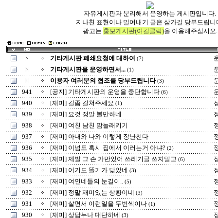
자유게시판과 분리해서 운영하는 게시판입니다.
지나친 표현이나 밀어내기 글은 삼가길 당부드립니
광고는
홍보게시판(여길클릭)
을 이용해주십시오.
기타게시판 폐쇄요청에 대하여
(7)
기타게시판을 운영하면서...
(1)
이용자 여러분의 협조를 당부드립니다
(3)
941
[공지] 기타게시판의 운영을 중단합니다
(6)
940
[재미] 길좀 갈쳐주세요
(1)
939
[재미] 요것 정말 볼만하네
938
[재미] 여친 남친 깜놀래키기
937
[재미] 아내와 나와 이렇게 장난친다
936
[재미] 이넘도 혹시 집에서 이러는거 아냐?
(2)
935
[재미] 제발 그 손 가만있어 쓰레기글 쓰지말고
(6)
934
[재미] 여기도 똘기가 닮았네
(3)
933
[재미] 여인네들의 눈길이..
(5)
932
[재미] 정말 재미있는 상황이네
(3)
931
[재미] 살면서 이런일을 두번씩이나
(1)
930
[재미] 상담누나 대단하네
(3)