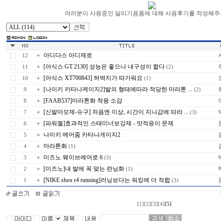
여러분이 사용중인 달리기용품에 대해 사용후기를 작성해주
아디다스 아디제로
12
[아식스 GT 2130] 성능은 좋으나 내구성이 짧다
11
(2)
[아식스 XT700843] 허벅지가 따가워요
10
(1)
[나이키 카타나케이지2]발의 형태에따라 적당한 마라톤 ...
9
(2)
[FAAB537]마라톤화 착용 소감
8
[신발마모제-슈구] 처음엔 이상, 시간이 지나감에 따라 ...
7
(3)
[파워젤]효과적인 스태미너보강제 - 맛적응이 문제
6
나이키 에어줌 카타나게이지2
5
마라톤화
4
(1)
미즈노 웨이브에어로 6
3
(3)
[미즈노]내 발에 꼭 맞는 런닝화
2
(1)
[NIKE shox r4 running]러닝보다는 워킹에 더 적합
1
(3)
[1]
[2]
[3]
[4]
[5]