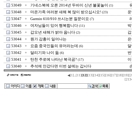
53049
기네스북에 오른 2014년 두바이 신년 불꽃놀이
(1)
53048
마온가족 여러분 새해 복 많이 받으십시오!
운
(23)
53047
Garmin 610/910 쓰시는분 질문이요
(7)
53046
여자님들이 있어 행복합니다
박
(11)
53045
갑오년 새해가 밝아 옵니다
갑
(2)
53044
뭔가 감흥이 일어나는
은
53043
요즘 중국인들의 유머라는데
달
(6)
53042
달리기와 나이 듦
번
(6)
53041
탄천 주로에 나타난 북극곰?
이
(17)
53040
추석에 안갔다면 이번 설에는 갑시다
..
◀
[1]
[11]
[12]
[13]
[14]
[15]
[16]
[17]
[18]
[19]
[2
[213