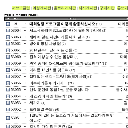
서브-3클럽
|
여성게시판
|
울트라게시판
|
시사게시판
|
구게시판
|
홍보
대회일정 프로그램 이렇게 활용하십시오
마라
(18)
53064
서브-4 하려면 32km 얼마내에 달려야 하나요
(5)
53063
새해에 열린 샤먼마라톤 대회 결과
(1)
53062
벙어리장갑 사냥 記
이
(7)
53061
2014년부터 달라지는 것들
(3)
53060
전혀 예상할 수 없는 몸상태
마라
(5)
53059
과연 중거리(5~10km)에 웨이트가 필요한가?
웨
(11)
53058
마라톤 13년차를 맞으며
1
(12)
53057
씰데없는 생각 - 母系社會(모계사회)
수
(4)
53056
여수마라톤 뛰러가자....
t
(21)
53055
산악 훈련에 동참하실 분을 모십니다
불수사도 
53054
왜 조깅이 제일 힘든가?
(3)
53053
세가지
김
(4)
53052
트레드밀 속도?
트
(6)
1월달에 열리는 풀코스가 서울에서는 일요마라톤 밖
53051
에 ...
(9)
53050
조깅이 가장 힘든 훈련
(12)