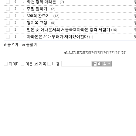
화천 평화 마라톤...
6
(7)
주말 달리기...
5
(2)
300회 완주기...
4
(13)
쌩지옥 고생...
3
(8)
일본 女 아나운서의 서울국제마라톤 충격 체험기
2
(16)
마라톤은 50대부터가 재미있어진다
1
(1)
..
◀
[1]
[71]
[72]
[73]
[74]
[75]
[76]
[77]
[78]
[79]