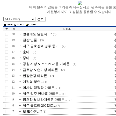
대회 완주의 감동을 여러분과 나누십시오. 완주자는 물론 
자원봉사자도 그 경험을 공유할 수 있습니다.
명절에도 달린다...!?
20
(3)
한강 연풀...
19
(3)
대구 금호강 & 경주 동아...
18
(2)
춘마...
17
(5)
중마...
16
(2)
공원 사랑 & 스포츠 서울 마라톤...
15
(4)
금호강 & 손기정 마라톤...
14
(2)
한강관광 마라톤...
13
(7)
계절의 향연...
12
(4)
미사리 경정장 마라톤...
11
(1)
제주 일주 연나흘 마라톤...
10
(5)
금호강 & 보라매공원 마라톤...
9
(7)
제주 울트라 200킬로...
8
(7)
또 말아톤...!?
7
(3)