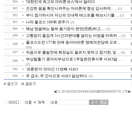
'대한민국 최고의 마라톤코스'에서 달리다
304
건강한 몸을 확인시켜주는 마라톤에 항상 감사하며... ...
303
(1)
부디 참가하시어 자신의 인내력 테스트를 해보시기를. ...
302
(1)
나의 풀코스 100회 완주기
301
(2)
해남 땅끝에는 벌써 봄기운이 완연(完然)하고.....
300
(2)
고통없이 즐겁게 3시간20분대를 달리는 비법을 터득하 ...
299
(2)
풀코스도전 177회 만에 동아마라톤 명예의전당에 오르 ...
298
(16)
처음으로 출발전에 화장실도 들르지 못하고 참가한, 잊 ...
297
(4)
부상탈출기:종아리부상으로 1주일완전휴식후 서브3달 ...
296
(2)
'과훈련'이 앗아간 11번째 서브3
295
무 급수, 무 간식으로 서브3 달성하다.
294
(3)
..
..
◀
[1]
[61]
[62]
[63]
[64]
[65]
[66]
[67]
[68]
[69]
[70]
[79]
▶