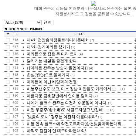
대회 완주의 감동을 여러분과 나누십시오. 완주자는 물론 
자원봉사자도 그 경험을 공유할 수 있습니다.
제4회 천안흥타령울트라마라톤대회
318
(2)
제6회 경기마라톤 참가기
317
(1)
마라톤으로 잡은 두 마리 토끼
316
(4)
달리기는 내일을 즐겁게 한다.
315
{{마라톤 완주는 방송대 졸업이다}}
314
(4)
초심(初心)으로 돌아가자
313
(8)
마라톤이 아닌 바람과의 전쟁
312
이봉주선수도 보고, 미스 경남 미인들도 가까이서 보 ...
311
(1)
아름다운 금호강변에서 연이틀 달리다
310
(2)
나에게 풀코스 완주는 여전히 쉬운일이 아니다.
309
(1)
이젠 우중주(雨中走)도 서글프지않고 반갑네.......
308
(2)
‘벚꽃의 도시’ 경주는 여전히 아름다워라!
307
(1)
이틀 연속 풀코스에 악전고투하다(합천벚꽃마라톤대회 ...
306
아직도 갈길이 먼 대구마라톤대회!
305