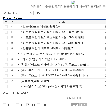
여러분이 사용중인 달리기용품에 대해 사용후기를 작성해주
<컴프레스포트 체험단 활동 ①>
12
<비트로 워킹화 브이웍스 체험기 5탄 - 파주 장단콩 ...
11
<비트로 워킹화 브이웍스 체험기 4탄 - 과거와 현재 ...
10
<비트로 워킹화 브이웍스 체험기 3탄- 서울 청계천 ...
9
<맟춤형 워킹화 비트로 브이웍스 체험단 201 ...
8
<"한국의 걷고 싶은 곳 10선" 중 하나인 경기 일산 ...
7
5키로 첫 입상 하게 해준 GT 2120
6
(1)
(착화기)미즈노 젠더엔지니어링 #1 (상품코드 wave ri ...
5
(주)리투스코리아의 UVEX Lite Shield Pro 사용후기.
4
(주)리투스코리아의 UVEX Lite Shield Pro 사용후기
3
(1)
(경품후기)리복 타이칸
2
soleus(솔리어스) GPS pulse 심박시계 사용후기
1
(3)
[1]
[2]
[3]
[4]
[5]