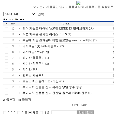
여러분이 사용중인 달리기용품에 대해 사용후기를 작성해주
젠더 기술로 태어난 'WAVE RIDER 13' 밀착체험기 2차
12
최고 기록을 선사한 아식스 T3-LS
11
(1)
추울때 지금 초겨울때 제법 쓸모있는 smart wool 비니
10
(2)
타사게일3 및 Faab 사용후기
9
(2)
타샤게일3 트레드밀
8
타이칸 용품후기
7
(1)
타이칸 착용후기
6
(2)
타이칸 후기
5
템텍스 사용후기
4
프로스펙스 블레이즈 (파랑)
3
(1)
후아라치 샌들을 신고 지리산 당일 종주 성공
2
후아라치 샌들을 신고 천진암 울트라 100km 완주
1
(1)
[1]
[2]
[3]
[4]
[5]