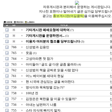
자유게시판과 분리해서 운영하는 게시판입니다.
지나친 표현이나 밀어내기 글은 삼가길 당부드립니
광고는
홍보게시판(여길클릭)
을 이용해주십시오.
기타게시판 폐쇄요청에 대하여
(7)
기타게시판을 운영하면서...
(1)
이용자 여러분의 협조를 당부드립니다
(3)
766
신성범과 김용민
765
웃음
(1)
764
고성마라톤 첫 참가
763
아이들아 ! 글도 글 다운 글좀 올려라
(4)
762
신성범의 책을 공짜로 읽을 사람 없다
761
어느 베이비붐 세대의 현실
760
현 시국에 관심있는 글을 써야한다.
759
영식이와 목욕탕엘 갔는가?
758
100년 전
757
김정은은 북한을 잘 이끌 수 있을까?
756
아내는 남편하기 나름
755
스타 의식에 빠지지 말자.