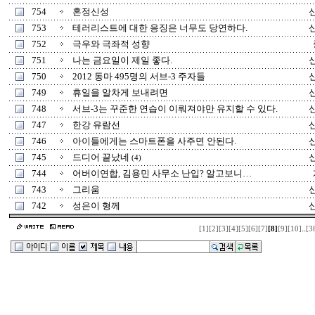
754
혼정신성
753
테러리스트에 대한 응징은 너무도 당연하다.
752
극우와 극좌적 성향
751
나는 금요일이 제일 좋다.
750
2012 동마 495명의 서브-3 주자들
749
휴일을 알차게 보내려면
748
서브-3는 꾸준한 연습이 이뤄져야만 유지할 수 있다.
747
한강 유람선
746
아이들에게는 스마트폰을 사주면 안된다.
745
드디어 끝났네
(4)
744
어버이연합, 김용민 사무소 난입? 알고보니…
743
그리움
742
성은이 형께
..
[1]
[2]
[3]
[4]
[5]
[6]
[7]
[8]
[9]
[10]
[3