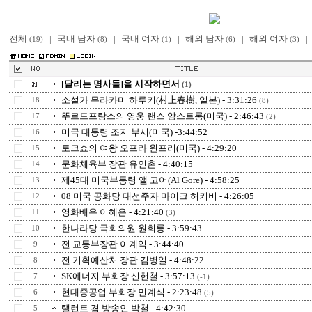
전체
|
국내 남자
|
국내 여자
|
해외 남자
|
해외 여자
|
(19)
(8)
(1)
(6)
(3)
[달리는 명사들]을 시작하면서
(1)
소설가 무라카미 하루키(村上春樹, 일본) - 3:31:26
18
(8)
뚜르드프랑스의 영웅 랜스 암스트롱(미국) - 2:46:43
17
(2)
미국 대통령 조지 부시(미국) -3:44:52
16
토크쇼의 여왕 오프라 윈프리(미국) - 4:29:20
15
문화체육부 장관 유인촌 - 4:40:15
14
제45대 미국부통령 앨 고어(Al Gore) - 4:58:25
13
08 미국 공화당 대선주자 마이크 허커비 - 4:26:05
12
영화배우 이혜은 - 4:21:40
11
(3)
한나라당 국회의원 원희룡 - 3:59:43
10
전 교통부장관 이계익 - 3:44:40
9
전 기획예산처 장관 김병일 - 4:48:22
8
SK에너지 부회장 신헌철 - 3:57:13
7
(-1)
현대중공업 부회장 민계식 - 2:23:48
6
(5)
탤런트 겸 방송인 박철 - 4:42:30
5