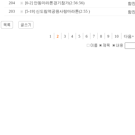
204
[6-2] 안동마라톤경기참가(2:56:56)
함
203
[5-19] 신도림역공원사랑마라톤(2:55 )
함
1
2
3
4
5
6
7
8
9
10
다음