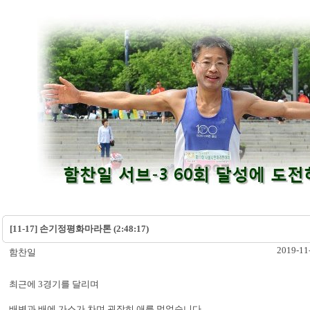
[11-17] 손기정평화마라톤 (2:48:17)
2019-11
함찬일
최근에 3경기를 달리며
배변과 배에 가스가 차며 굉장히 애를 먹었습니다.