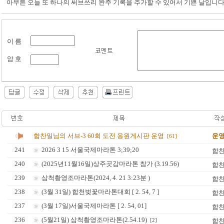
아무튼 오늘 또 하나의 써브쓰리 완주 기록을 추가할 수 있어서 기쁜 날입니다
이 름
암 호
함찬일님의 서브-3 60회 도전 응원게시판 운영
운
[61]
241
2026 3 15 서울국제마라톤 3;39;20
함
240
(2025년11월16일)상주곳감마라톤 참가 (3.19.56)
함
239
삼척황영조마라톤(2024, 4. 21 3:23분 )
함
238
(3월 31일) 합천벚꽃마라톤대회 [ 2. 54, 7 ]
함
237
(3월 17일)서울국제마라톤 [ 2. 54, 01]
함
236
(5월21일) 삼척황영조마라톤(2.54.19)
함
[2]