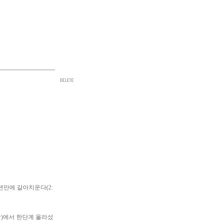
4년만에 갈아치운다(2:
은메달)에서 한단계 올라섰