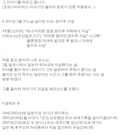
그 이야기를 하려고 합니다.
(코로나바이러스 이야기만 올라와 분위기 전환 차원에서...)
# 2011년 5월 어느날 날아든 비보, 완지루 사망
AP통신(5/16); "케냐 마라톤 영웅,완지루 자택에서 자살"
마온뉴스(조선일보,5/17); "마라톤 챔피언,완지루 자살? 사고死?
-불륜현장 아내에 발각된 후 발코니 아래로
떨어져 사망"
.
.
며칠 동안 쏟아져 나온 뉴스는,
2층 발코니에서 일부러 뛰어내려 자살했다는 설,
아내를 쫓아 뛰어 내리다가 그만 잘못하여 추락사 했다는 설
떨어진 순간 죽지는 않았지만 누군가 그를 때려 죽였다는 다는 설.
분분 하였다.
그를 둘러싼 여러가지 진실및 에피소드를 모왔다.
# 명예와 돈
16세(2002년)에 일본으로 건너간 완지루는
2005년(19세),폴 터갓이 7년간 보유했던 하프 세계기록을 갈아치움(59:16)
2007년(21세)에도 두 번이나 하프 세계기록 경신(58:53.& 58:33).
같은 해,후쿠오카 마라톤에서 처음 참가하여 우승(2:06:39)