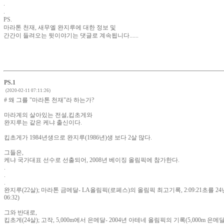
.
.
PS.
마라톤 천재, 새무엘 완지루에 대한 정보 및
간간이 들려오는 뒷이야기는 댓글로 계속됩니다......
PS.1
(2020-02-11 07:11:26)
# 왜 그를 "마라톤 천재"라 하는가?
마라계의 살아있는 전설,킵초게와
완지루는 같은 케냐 출신이다.
킵초게가 1984년생으로 완지루(1986년)생 보다 2살 많다.
그들은,
케냐 국가대표 선수로 선출되어, 2008년 베이징 올림픽에 참가한다.
.
.
.
완지루(22살); 마라톤 금메달- LA올림픽(로페스)의 올림픽 최고기록, 2:09:21초를 2
06:32)
그와 반대로,
킵초게(24살); 고작, 5,000m에서 은메달- 2004년 아테네 올림픽의 기록(5,000m 