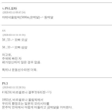
ㄴPS1.오타
(2020-02-11 09:07:24)
아테네올림픽(5000m,은메달) -> 동메달
^^
(2020-02-11 11:11:31)
58 ; 53 -> 오빠 오삼
58 ; 33 -> 오빠 삼삼
자고로,
주색에 빠진 자
패가망신하지 않은 경우 없음.
특히나 운동선수라면 더욱.
PS.3
(2020-02-11 12:28:31)
# 제2의 바르셀로나 결투?(대리전~^^)
1992년, 바르셀로나 올림픽에서
우리의 황영조는 일본의 모리시타를
몬주익 언덕에서 어렵게 따돌리고 금메달을 거머쥔다.