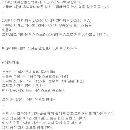
2008년 베이징올림픽에서, 최연소(22세)로 우승하며,
조국(케냐)에 올림픽마라톤 최초로 금메달을 안겨 영웅 칭호를 듣는다.
.
.
2009년 런던 마라톤(2:05:10)및 시카고마라톤(2:05:10) 우승
2010년 시카고 마라톤 2연패(2:05:41)-우승삼금,보너스 등등
아울러,
그해,월드 마라톤 메이저스(WMM)의 우승으로 거금 50만불을 챙긴다.
.
.
단 2년만에 10억 이상을 벌었으니....벼락부자?~^^
# 여자와 술
본부인, 트리자 은제리(미용사) 외에,
두번째 부인, 주디 왕부이(스포츠클럽 직원)
셋째여인, 메리 와세라(장거리 선수로,그해 결혼 예정).
그리고 사건 현장에 등장하는,
여자친구, 제인 은두타(레스토랑 종업원).
으이구~,젊은 나이에 여복도 많네~
.
.
완지루는 일본에 건너가 술을 배워 즐겨 마셨고(그러함에도 마라톤은~^^),
사건 당일날(2011년5월11일)도 술을 한잔 걸친 상태에서
여자친구를 만나러 가서는,또 다시 함께 술을 마시고,
11시 넘어 그의 집으로 함께 간다.