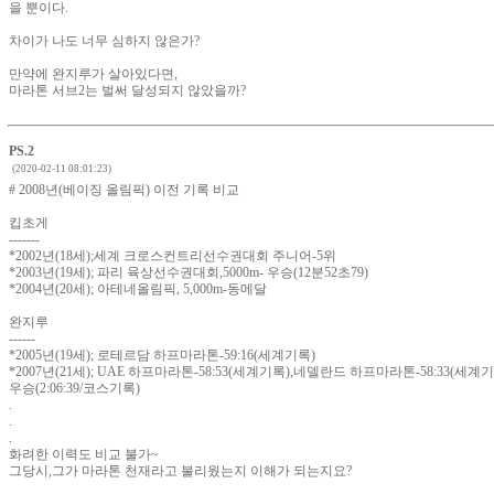
을 뿐이다.
차이가 나도 너무 심하지 않은가?
만약에 완지루가 살아있다면,
마라톤 서브2는 벌써 달성되지 않았을까?
PS.2
(2020-02-11 08:01:23)
# 2008년(베이징 올림픽) 이전 기록 비교
킵초게
-------
*2002년(18세);세계 크로스컨트리선수권대회 주니어-5위
*2003년(19세); 파리 육상선수권대회,5000m- 우승(12분52초79)
*2004년(20세); 아테네올림픽, 5,000m-동메달
완지루
------
*2005년(19세); 로테르담 하프마라톤-59:16(세계기록)
*2007년(21세); UAE 하프마라톤-58:53(세계기록),네델란드 하프마라톤-58:33(세
우승(2:06:39/코스기록)
.
.
.
화려한 이력도 비교 불가~
그당시,그가 마라톤 천재라고 불리웠는지 이해가 되는지요?