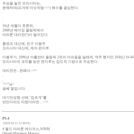
우승을 놓친 모리시타는,
분해하며(피겨에 마오처럼~^^) 복수를 결심한다.
.
.
.
16년 세월이 흐른뒤,
2008년 베이징 올림픽에서
마라톤 대리전(?)이 벌어진다.
황영조 대신에, 친구 이봉주.
모리시타 대신에, 제자 완지루.
이봉주가, 1996년 아틀란타 올림픽 2위의 아쉬움을 달래려, 역주 했지만 28위(2:16:4
모리시타의 코치를 받은 완지루는 압도적 기량으로 우승한다.
대리전은...완패다.~^^
.
.
"^^"님~
글쎄 말입니다.
대기만성형 선배,"킵초게"를
반만이라도 따랐더라면....~^^
PS.4
(2020-02-11 12:48:01)
# 월드 마라톤 메이저스,WMM
(World Marathon Majors)