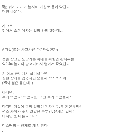
5분 뒤에 아내가 불시에 거실로 들이 닥친다.
대판 싸운다.
.
자고로,
젊어서 술과 여자는 멀리 하라 했는데...
.
# 자살(또는 사고사)인가? 타살인가?
문을 잠그고 도망가는 아내를 뒤쫓던 완지루는
약2.5m 높이의 발코니에서 떨어져 죽었단다.
저 정도 높이에서 떨어졌다면
심한 상처를 입었다면 모를까 죽기까지야...
(25세 젊은 몸인데..)
아니면,
누가 죽였나? 죽였다면, 과연 누가 죽였을까?
마지막 거실에 함께 있었던 여자친구, 제인 은두타?
평소 사이가 좋지 않았던 본부인, 은제리 일까?
아니면 또 다른 제3자?
미스터리는 현재도 계속 된다.
.