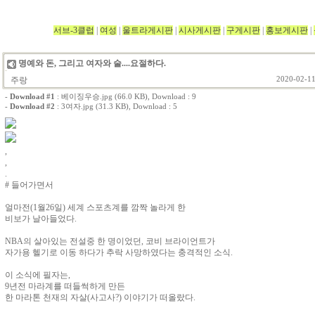
서브-3클럽
|
여성
|
울트라게시판
|
시사게시판
|
구게시판
|
홍보게시판
|
명예와 돈, 그리고 여자와 술....요절하다.
주랑
2020-02-11
-
Download #1
:
베이징우승.jpg (66.0 KB)
, Download : 9
-
Download #2
:
3여자.jpg (31.3 KB)
, Download : 5
,
,
.
# 들어가면서
얼마전(1월26일) 세계 스포츠계를 깜짝 놀라게 한
비보가 날아들었다.
NBA의 살아있는 전설중 한 명이었던, 코비 브라이언트가
자가용 헬기로 이동 하다가 추락 사망하였다는 충격적인 소식.
이 소식에 필자는,
9년전 마라계를 떠들썩하게 만든
한 마라톤 천재의 자살(사고사?) 이야기가 떠올랐다.