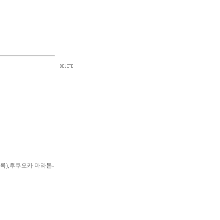
계기록),후쿠오카 마라톤-