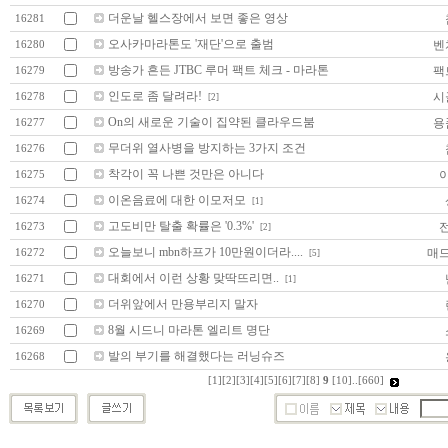
더운날 헬스장에서 보면 좋은 영상
16281
오사카마라톤도 '재단'으로 출범
벤
16280
방송가 흔든 JTBC 루머 팩트 체크 - 마라톤
팩
16279
인도로 좀 달려라!
시
16278
[2]
On의 새로운 기술이 집약된 클라우드붐
용
16277
무더위 열사병을 방지하는 3가지 조건
16276
착각이 꼭 나쁜 것만은 아니다
16275
이온음료에 대한 이모저모
16274
[1]
고도비만 탈출 확률은 '0.3%'
16273
[2]
오늘보니 mbn하프가 10만원이더라....
매
16272
[5]
대회에서 이런 상황 맞딱뜨리면..
16271
[1]
더위앞에서 만용부리지 말자
16270
8월 시드니 마라톤 엘리트 명단
16269
발의 부기를 해결했다는 러닝슈즈
16268
[1]
[2]
[3]
[4]
[5]
[6]
[7]
[8]
9
[10]
..
[660]