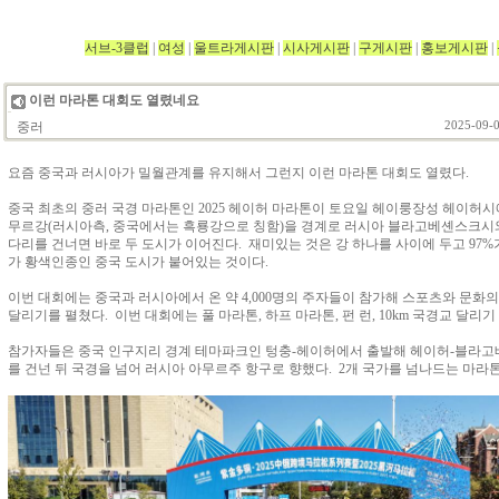
서브-3클럽
|
여성
|
울트라게시판
|
시사게시판
|
구게시판
|
홍보게시판
|
이런 마라톤 대회도 열렸네요
중러
2025-09-0
요즘 중국과 러시아가 밀월관계를 유지해서 그런지 이런 마라톤 대회도 열렸다.
중국 최초의 중러 국경 마라톤인 2025 헤이허 마라톤이 토요일 헤이룽장성 헤이허
무르강(러시아측, 중국에서는 흑룡강으로 칭함)을 경계로 러시아 블라고베셴스크시와
다리를 건너면 바로 두 도시가 이어진다. 재미있는 것은 강 하나를 사이에 두고 97%
가 황색인종인 중국 도시가 붙어있는 것이다.
이번 대회에는 중국과 러시아에서 온 약 4,000명의 주자들이 참가해 스포츠와 문화
달리기를 펼쳤다. 이번 대회에는 풀 마라톤, 하프 마라톤, 펀 런, 10km 국경교 달리기
참가자들은 중국 인구지리 경계 테마파크인 텅충-헤이허에서 출발해 헤이허-블라
를 건넌 뒤 국경을 넘어 러시아 아무르주 항구로 향했다. 2개 국가를 넘나드는 마라