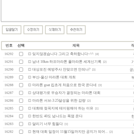
번호
선택
제목
잊지않겠습니다 그리고 축하합니다~^^
16292
[4]
남녀 10km 하프마라톤 풀마라톤 세계신기록
16291
[2]
대상포진 예방주사 안맞으면 안되나?
궁
16290
[3]
부산-울산 마라톤 대회 개최
16289
마라톤 goat 킵초게 처음으로 한국 온다네
16288
[3]
상대평가로 우승자가 결정되는 마라톤 대회
16287
마라톤 서브-3:25달성을 위한 감량
16286
[2]
대회때 젖꼭지에 테이핑해야 하는 이유
16285
[1]
한반도 40도 넘나드는 폭염 온다
16284
달리기 너무 힘들다
16283
[1]
현재 대회 일정이 11월15일까지만 공지가 되어...
16282
[2]