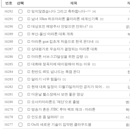
번호
선택
제목
잊지않겠습니다 그리고 축하합니다~^^
16292
[4]
남녀 10km 하프마라톤 풀마라톤 세계신기록
16291
[2]
대상포진 예방주사 안맞으면 안되나?
궁
16290
[3]
부산-울산 마라톤 대회 개최
16289
마라톤 goat 킵초게 처음으로 한국 온다네
16288
[3]
상대평가로 우승자가 결정되는 마라톤 대회
16287
마라톤 서브-3:25달성을 위한 감량
16286
[2]
대회때 젖꼭지에 테이핑해야 하는 이유
16285
[1]
한반도 40도 넘나드는 폭염 온다
16284
달리기 너무 힘들다
16283
[1]
현재 대회 일정이 11월15일까지만 공지가 되어...
16282
[2]
더운날 헬스장에서 보면 좋은 영상
16281
오사카마라톤도 '재단'으로 출범
벤
16280
방송가 흔든 JTBC 루머 팩트 체크 - 마라톤
팩
16279
인도로 좀 달려라!
시
16278
[2]
On의 새로운 기술이 집약된 클라우드붐
용
16277