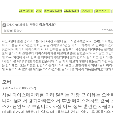
서브-3클럽
|
여성
|
울트라게시판
|
시사게시판
|
구게시판
|
홍보게시판
|
따라다닐 페메의 선택이 중요한가요?
열정의 즐달이
2025-09-
지난 4월에 열린 경기마라톤에서 4시간 26분에 풀코스 완주했습니다 섭4를 목표했
이 마라톤은 제가 5년만에 처음 뛰는 것이었고 5년전 마지막 기록이 3시간48분이었
것입니다 따라서 페이스메이커 4시간00분을 출발부터 시종일관 따라다니는 전략을
션이 좋아 이예 초반부터 페이스메이커를 뒤로하고 홀로 달렸습니다 무리않고 그냥 
데 25km 지점에서 4시간 00분 페메에게 추월되더니 점차 간격이 벌어지고 급기야 결
4시간 15분 페메에게도 추월당했습니다. 이는 저의 행보가 후반에 포물선의 하강곡
는 것이겠죠.. 오는 11월말 인천마라톤에서 다시 풀코스 도전하면서 지난 4월의 마
예 처음부터 4시간15분 페메를 따라다녔다면 보다 나은 기록이 가능했을까요? 현재 
오버
(2025-09-08 08:27:52)
사실 페이스메이커를 따라 달리는 가장 큰 이유는 오버
니다. 님께서 경기마라톤에서 후반 페이스저하도 결국 
스가 원인으로 보입니다. 사실 어느 정도 훈련한 사람이
버페이스만 범하지 않으면 대부분 걷지 않고 완주할 수 