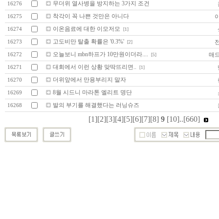
무더위 열사병을 방지하는 3가지 조건
16276
착각이 꼭 나쁜 것만은 아니다
16275
이온음료에 대한 이모저모
16274
[1]
고도비만 탈출 확률은 '0.3%'
16273
[2]
오늘보니 mbn하프가 10만원이더라....
매
16272
[5]
대회에서 이런 상황 맞딱뜨리면..
16271
[1]
더위앞에서 만용부리지 말자
16270
8월 시드니 마라톤 엘리트 명단
16269
발의 부기를 해결했다는 러닝슈즈
16268
[1]
[2]
[3]
[4]
[5]
[6]
[7]
[8]
9
[10]
..
[660]