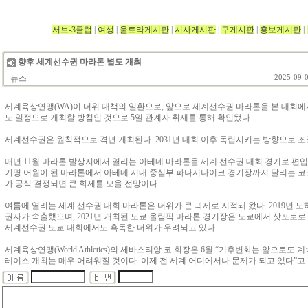
서브-3클럽
|
여성
|
울트라게시판
|
시사게시판
|
구게시판
|
홍보게시판
|
향후 세계선수권 마라톤 별도 개최
뉴스
2025-09-0
세계육상연맹(WA)이 더위 대책의 일환으로, 앞으로 세계선수권 마라톤을 본 대회에
도 일정으로 개최할 방침인 것으로 5일 관계자 취재를 통해 확인됐다.
세계선수권은 원칙적으로 격년 개최된다. 2031년 대회 이후 독립시키는 방향으로 조
매년 11월 마라톤 발상지에서 열리는 아테네 마라톤을 세계 선수권 대회 경기로 편입
기명 어원이 된 마라톤에서 아테네 시내 중심부 파나시나이코 경기장까지 달리는 코스
가 공식 결정되면 큰 화제를 모을 전망이다.
여름에 열리는 세계 선수권 대회 마라톤은 더위가 큰 과제로 지적돼 왔다. 2019년 
권자가 속출했으며, 2021년 개최된 도쿄 올림픽 마라톤 경기장은 도쿄에서 삿포로로
세계선수권 도쿄 대회에서도 혹독한 더위가 우려되고 있다.
세계육상연맹(World Athletics)의 세바스티앙 코 회장은 6월 “기후변화는 앞으로도
레이스 개최는 매우 어려워질 것이다. 이제 전 세계 어디에서나 문제가 되고 있다”고