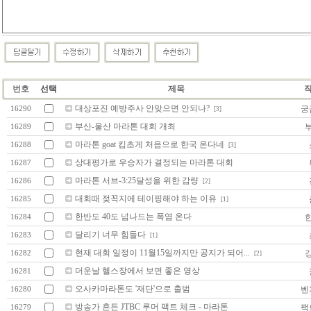
번호
선택
제목
대상포진 예방주사 안맞으면 안되나?
궁
16290
[3]
부산-울산 마라톤 대회 개최
16289
마라톤 goat 킵초게 처음으로 한국 온다네
16288
[3]
상대평가로 우승자가 결정되는 마라톤 대회
16287
마라톤 서브-3:25달성을 위한 감량
16286
[2]
대회때 젖꼭지에 테이핑해야 하는 이유
16285
[1]
한반도 40도 넘나드는 폭염 온다
16284
달리기 너무 힘들다
16283
[1]
현재 대회 일정이 11월15일까지만 공지가 되어...
16282
[2]
더운날 헬스장에서 보면 좋은 영상
16281
오사카마라톤도 '재단'으로 출범
벤
16280
방송가 흔든 JTBC 루머 팩트 체크 - 마라톤
팩
16279