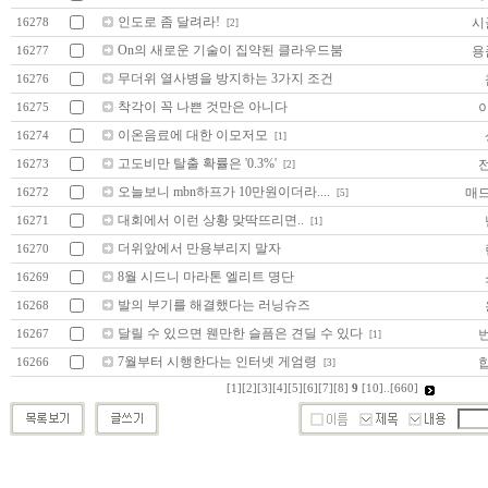
인도로 좀 달려라!
시
16278
[2]
On의 새로운 기술이 집약된 클라우드붐
용
16277
무더위 열사병을 방지하는 3가지 조건
16276
착각이 꼭 나쁜 것만은 아니다
16275
이온음료에 대한 이모저모
16274
[1]
고도비만 탈출 확률은 '0.3%'
16273
[2]
오늘보니 mbn하프가 10만원이더라....
매
16272
[5]
대회에서 이런 상황 맞딱뜨리면..
16271
[1]
더위앞에서 만용부리지 말자
16270
8월 시드니 마라톤 엘리트 명단
16269
발의 부기를 해결했다는 러닝슈즈
16268
달릴 수 있으면 웬만한 슬픔은 견딜 수 있다
16267
[1]
7월부터 시행한다는 인터넷 게엄령
16266
[3]
[1]
[2]
[3]
[4]
[5]
[6]
[7]
[8]
9
[10]
..
[660]