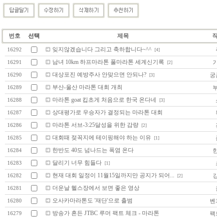
번호
선택
제목
잊지않겠습니다 그리고 축하합니다~^^
16292
[4]
남녀 10km 하프마라톤 풀마라톤 세계신기록
16291
[2]
대상포진 예방주사 안맞으면 안되나?
궁
16290
[3]
부산-울산 마라톤 대회 개최
16289
마라톤 goat 킵초게 처음으로 한국 온다네
16288
[3]
상대평가로 우승자가 결정되는 마라톤 대회
16287
마라톤 서브-3:25달성을 위한 감량
16286
[2]
대회때 젖꼭지에 테이핑해야 하는 이유
16285
[1]
한반도 40도 넘나드는 폭염 온다
16284
달리기 너무 힘들다
16283
[1]
현재 대회 일정이 11월15일까지만 공지가 되어...
16282
[2]
더운날 헬스장에서 보면 좋은 영상
16281
오사카마라톤도 '재단'으로 출범
벤
16280
방송가 흔든 JTBC 루머 팩트 체크 - 마라톤
팩
16279