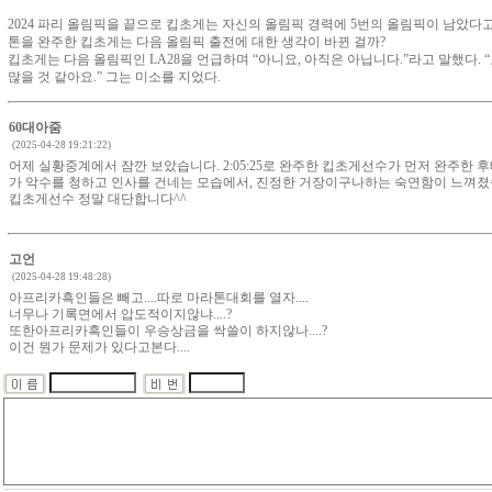
2024 파리 올림픽을 끝으로 킵초게는 자신의 올림픽 경력에 5번의 올림픽이 남았다
톤을 완주한 킵초게는 다음 올림픽 출전에 대한 생각이 바뀐 걸까?
킵초게는 다음 올림픽인 LA28을 언급하며 “아니요, 아직은 아닙니다.”라고 말했다.
많을 것 같아요.” 그는 미소를 지었다.
60대아줌
(2025-04-28 19:21:22)
어제 실황중계에서 잠깐 보았습니다. 2:05:25로 완주한 킵초게선수가 먼저 완주한 
가 악수를 청하고 인사를 건네는 모습에서, 진정한 거장이구나하는 숙연함이 느껴졌
킵초게선수 정말 대단합니다^^
고언
(2025-04-28 19:48:28)
아프리카흑인들은 빼고....따로 마라톤대회를 열자....
너무나 기록면에서 압도적이지않냐....?
또한아프리카흑인들이 우승상금을 싹쓸이 하지않나....?
이건 뭔가 문제가 있다고본다....