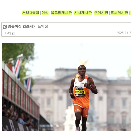
서브-3클럽
|
여성
|
울트라게시판
|
시사게시판
|
구게시판
|
홍보게시판
|
명불허전 킵초게의 노익장
가디언
2025-04-2