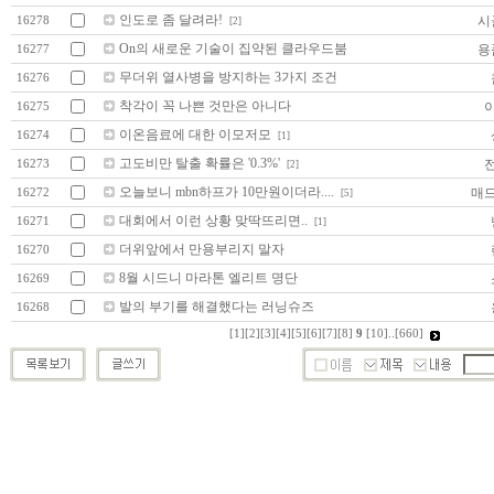
인도로 좀 달려라!
시
16278
[2]
On의 새로운 기술이 집약된 클라우드붐
용
16277
무더위 열사병을 방지하는 3가지 조건
16276
착각이 꼭 나쁜 것만은 아니다
16275
이온음료에 대한 이모저모
16274
[1]
고도비만 탈출 확률은 '0.3%'
16273
[2]
오늘보니 mbn하프가 10만원이더라....
매
16272
[5]
대회에서 이런 상황 맞딱뜨리면..
16271
[1]
더위앞에서 만용부리지 말자
16270
8월 시드니 마라톤 엘리트 명단
16269
발의 부기를 해결했다는 러닝슈즈
16268
[1]
[2]
[3]
[4]
[5]
[6]
[7]
[8]
9
[10]
..
[660]