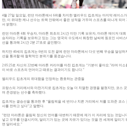
4월 27일 일요일, 런던 마라톤에서 6위를 차지한 엘리우드 킵초게는 마지막 레이스가
만, 이 위대한 케냐 선수는 트랙 안팎에서 좋은 성적을 거두며 스포츠를 떠나게 되
서 밝혔다.
런던 마라톤 4회 우승자, 마라톤 최초의 2시간 미만 기록 보유자, 마라톤 메이저 대회 1
승자라는 기록을 보유하고 있는 그는 영국의 수도에서 화창한 날씨에 동포인 사바스
선을 통과해 2시간 2분 27초로 골인했다.
하지만 40세의 킵초게는 6번의 도전 끝에 런던 마라톤에서 다섯 번째 우승을 달성
선을 통과할 때 철학적인 분위기를 풍겼습니다.
2:05:25로 자신의 22번째 마라톤 커리어를 마친 킵초게는 “기분이 좋아요.”라며 미소
이 바로 스포츠의 언어이고 때로는 결과이기도 합니다.”
엘리우드 킵초게의 위대함을 인정하는 환호하는 관중들
프랑스의 거리에서와 마찬가지로 킵초게는 오늘 더 치열한 경쟁을 펼쳤지만, 코스 
며 존경받는 선수를 축하했다.
킵초게는 결승선을 통과한 후 “올림픽을 세 번이나 치른 거리에서 저를 도와준 코스
사를 전하고 싶다”고 말했다.
“런던 마라톤은 올림픽 정신의 언어를 대변하기 때문에 제가 이 자리에 있는 것입니다
넣고 모두를 단결시키며, 달리기가 있는 곳에 자유가 있다는 것을 전 세계에 알리기
면 달리세요.”