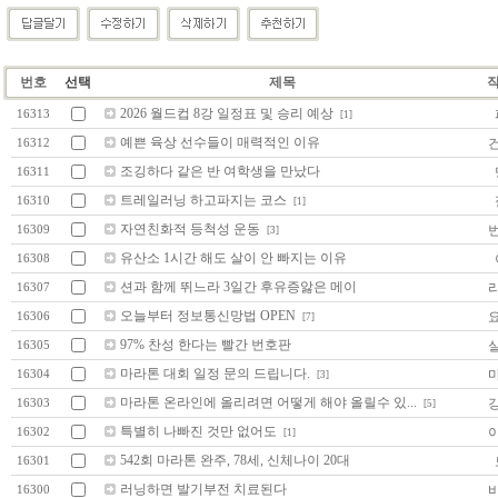
번호
선택
제목
2026 월드컵 8강 일정표 및 승리 예상
16313
[1]
예쁜 육상 선수들이 매력적인 이유
16312
조깅하다 같은 반 여학생을 만났다
16311
트레일러닝 하고파지는 코스
16310
[1]
자연친화적 등척성 운동
16309
[3]
유산소 1시간 해도 살이 안 빠지는 이유
16308
션과 함께 뛰느라 3일간 후유증앓은 메이
16307
오늘부터 정보통신망법 OPEN
16306
[7]
97% 찬성 한다는 빨간 번호판
16305
마라톤 대회 일정 문의 드립니다.
16304
[3]
마라톤 온라인에 올리려면 어떻게 해야 올릴수 있...
16303
[5]
특별히 나빠진 것만 없어도
16302
[1]
542회 마라톤 완주, 78세, 신체나이 20대
16301
러닝하면 발기부전 치료된다
16300