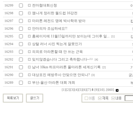
전마협대회신청
16299
잼나게 정리한 월드컵 16강전
16298
마라톤 레전드 명예 박사학위 받아
16297
안마의자 조심하세요!!
16296
홈페이지에 11월15일까지만 보이는데 그이후 일...
16295
[1]
상탈 러너 사진 찍는게 잘못인가
16294
의외로 마라톤할 때 안 쓰는 근육
16293
잊지않겠습니다 그리고 축하합니다~^^
16292
[4]
남녀 10km 하프마라톤 풀마라톤 세계신기록
16291
[2]
대상포진 예방주사 안맞으면 안되나?
궁
16290
[3]
부산-울산 마라톤 대회 개최
16289
[1]
[2]
[3]
[4]
[5]
[6]
[7]
8
[9]
[10]
..
[660]