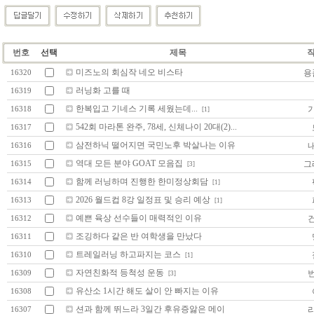
번호
선택
제목
미즈노의 회심작 네오 비스타
용
16320
러닝화 고를 때
16319
한복입고 기네스 기록 세웠는데...
16318
[1]
542회 마라톤 완주, 78세, 신체나이 20대(2)...
16317
삼전하닉 떨어지면 국민노후 박살나는 이유
16316
역대 모든 분야 GOAT 모음집
그
16315
[3]
함께 러닝하며 진행한 한미정상회담
16314
[1]
2026 월드컵 8강 일정표 및 승리 예상
16313
[1]
예쁜 육상 선수들이 매력적인 이유
16312
조깅하다 같은 반 여학생을 만났다
16311
트레일러닝 하고파지는 코스
16310
[1]
자연친화적 등척성 운동
16309
[3]
유산소 1시간 해도 살이 안 빠지는 이유
16308
션과 함께 뛰느라 3일간 후유증앓은 메이
16307