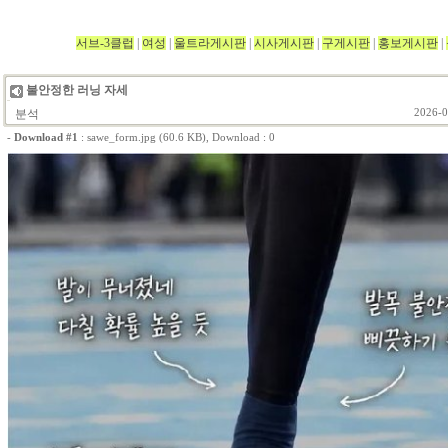
서브-3클럽
|
여성
|
울트라게시판
|
시사게시판
|
구게시판
|
홍보게시판
|
불안정한 러닝 자세
분석
2026-0
-
Download #1
:
sawe_form.jpg (60.6 KB)
, Download : 0