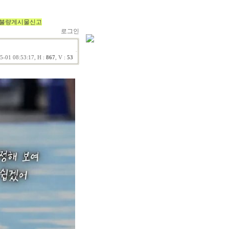
불량게시물신고
로그인
5-01 08:53:17, H :
867
, V :
53