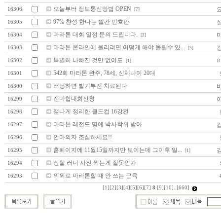
오늘부터 정보통신망법 OPEN
16306
[7]
97% 찬성 한다는 빨간 번호판
16305
마라톤 대회 일정 문의 드립니다.
16304
[3]
마라톤 온라인에 올리려면 어떻게 해야 올릴수 있...
16303
[5]
특별히 나빠진 것만 없어도
16302
[1]
542회 마라톤 완주, 78세, 신체나이 20대
16301
러닝하면 발기부전 치료된다
16300
전마협대회신청
16299
잼나게 정리한 월드컵 16강전
16298
마라톤 레전드 명예 박사학위 받아
16297
안마의자 조심하세요!!
16296
홈페이지에 11월15일까지만 보이는데 그이후 일...
16295
[1]
상탈 러너 사진 찍는게 잘못인가
16294
의외로 마라톤할 때 안 쓰는 근육
16293
[1]
[2]
[3]
[4]
[5]
[6]
[7]
8
[9]
[10]
..
[660]