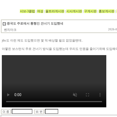
서브-3클럽
|
여성
|
울트라게시판
|
시사게시판
|
구게시판
|
홍보게시판
|
중국도 주로에서 통행인 건너기 도입했네
벤치마크
2026-0
jtbc도 이런 제도 도입했으면 몇 억 배상할 필요 없었을텐데..
아뭏든 보스턴식 주로 건너기 방식을 도입했는데 우리도 민원을 줄이기위해 도입해야