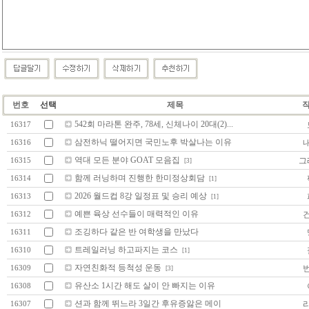
번호
선택
제목
542회 마라톤 완주, 78세, 신체나이 20대(2)...
16317
삼전하닉 떨어지면 국민노후 박살나는 이유
16316
역대 모든 분야 GOAT 모음집
그
16315
[3]
함께 러닝하며 진행한 한미정상회담
16314
[1]
2026 월드컵 8강 일정표 및 승리 예상
16313
[1]
예쁜 육상 선수들이 매력적인 이유
16312
조깅하다 같은 반 여학생을 만났다
16311
트레일러닝 하고파지는 코스
16310
[1]
자연친화적 등척성 운동
16309
[3]
유산소 1시간 해도 살이 안 빠지는 이유
16308
션과 함께 뛰느라 3일간 후유증앓은 메이
16307