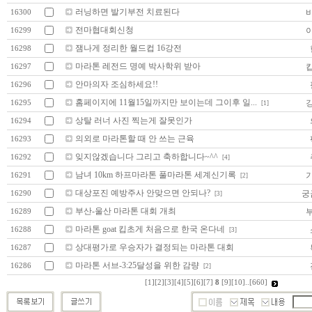
러닝하면 발기부전 치료된다
16300
전마협대회신청
16299
잼나게 정리한 월드컵 16강전
16298
마라톤 레전드 명예 박사학위 받아
16297
안마의자 조심하세요!!
16296
홈페이지에 11월15일까지만 보이는데 그이후 일...
16295
[1]
상탈 러너 사진 찍는게 잘못인가
16294
의외로 마라톤할 때 안 쓰는 근육
16293
잊지않겠습니다 그리고 축하합니다~^^
16292
[4]
남녀 10km 하프마라톤 풀마라톤 세계신기록
16291
[2]
대상포진 예방주사 안맞으면 안되나?
궁
16290
[3]
부산-울산 마라톤 대회 개최
16289
마라톤 goat 킵초게 처음으로 한국 온다네
16288
[3]
상대평가로 우승자가 결정되는 마라톤 대회
16287
마라톤 서브-3:25달성을 위한 감량
16286
[2]
[1]
[2]
[3]
[4]
[5]
[6]
[7]
8
[9]
[10]
..
[660]