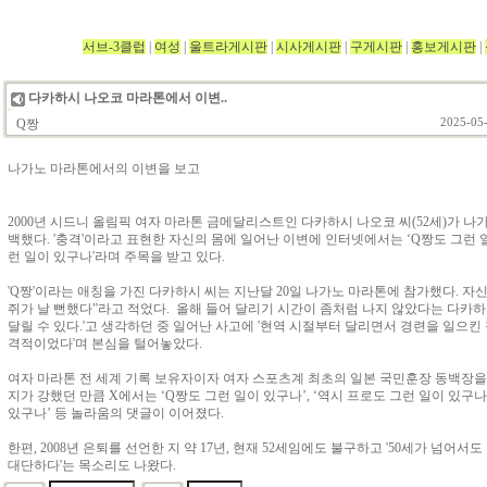
서브-3클럽
|
여성
|
울트라게시판
|
시사게시판
|
구게시판
|
홍보게시판
|
다카하시 나오코 마라톤에서 이변..
Q짱
2025-05-
나가노 마라톤에서의 이변을 보고
2000년 시드니 올림픽 여자 마라톤 금메달리스트인 다카하시 나오코 씨(52세)가 
백했다. '충격'이라고 표현한 자신의 몸에 일어난 이변에 인터넷에서는 ‘Q짱도 그런 일
런 일이 있구나'라며 주목을 받고 있다.
'Q짱'이라는 애칭을 가진 다카하시 씨는 지난달 20일 나가노 마라톤에 참가했다. 자신의
쥐가 날 뻔했다”라고 적었다. 올해 들어 달리기 시간이 좀처럼 나지 않았다는 다카하시
달릴 수 있다.'고 생각하던 중 일어난 사고에 '현역 시절부터 달리면서 경련을 일으킨
격적이었다'며 본심을 털어놓았다.
여자 마라톤 전 세계 기록 보유자이자 여자 스포츠계 최초의 일본 국민훈장 동백장을 
지가 강했던 만큼 X에서는 ‘Q짱도 그런 일이 있구나’, ‘역시 프로도 그런 일이 있구나’
있구나’ 등 놀라움의 댓글이 이어졌다.
한편, 2008년 은퇴를 선언한 지 약 17년, 현재 52세임에도 불구하고 '50세가 넘어서
대단하다'는 목소리도 나왔다.