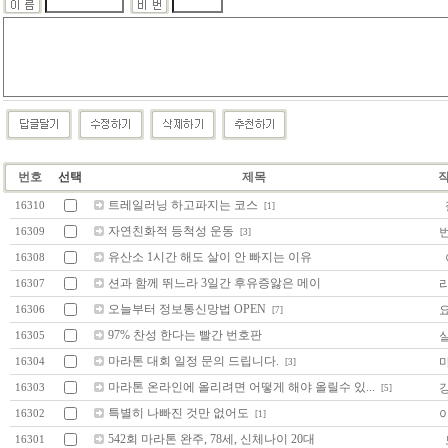
번호
선택
제목
트레일러닝 하고파지는 코스
16310
[1]
자연친화적 등척성 운동
16309
[3]
유산소 1시간 해도 살이 안 빠지는 이유
16308
션과 함께 뛰느라 3일간 후유증앓은 메이
16307
오늘부터 정보통신망법 OPEN
16306
[7]
97% 찬성 한다는 빨간 번호판
16305
마라톤 대회 일정 문의 드립니다.
16304
[3]
마라톤 온라인에 올리려면 어떻게 해야 올릴수 있...
16303
[5]
특별히 나빠진 것만 없어도
16302
[1]
542회 마라톤 완주, 78세, 신체나이 20대
16301