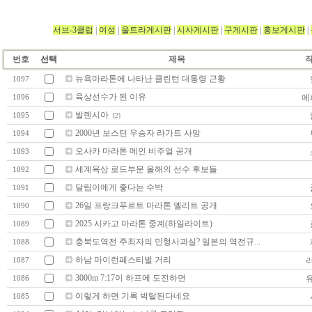
서브-3클럽
|
여성
|
울트라게시판
|
시사게시판
|
구게시판
|
홍보게시판
|
번호
선택
제목
뉴욕마라톤에 나타난 클린턴 대통령 근황
1097
육상선수가 된 이유
에
1096
발렌시아
1095
[2]
2000년 보스턴 우승자 라가트 사망
1094
오사카 마라톤 메인 비주얼 공개
1093
세계육상 로드부문 올해의 선수 후보들
1092
달림이에게 좋다는 수박
1091
26일 프랑크푸르트 마라톤 엘리트 공개
1090
2025 시카고 마라톤 중계(하일라이트)
1089
충북도역전 주최자의 민형사과실? 일본의 역전규...
1088
하남 마이런페스티벌 거리
1087
3000m 7:17이 하프에 도전하면
1086
이렇게 하면 기록 박탈된다네요
1085