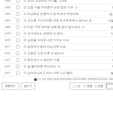
AI야, 러닝하는 누나를 그려줘
1084
요즘 서울 마라톤이 논란 많은 이유
1083
[2]
러닝화의 전쟁터가 된 하코네 역전대회
용
1082
코오롱 구간마라톤 대회 런크루부에서 일어난 코...
가
1081
마온 가족 여러분 새해 福 많이 받으세요
1080
[7]
국가대표도 새벽엔 안 뛴다...
1079
남편을 마라토너로 키우는 아내
1078
실제적인 동네 러닝크루 모습
1077
요즘은 오전 오후 다 달리네
1076
육상선수 vs 일반인 시합
1075
낼 풀마라톤 뛰는데요
1074
[4]
남자만나려고 러닝 크루 나간 블라
1073
[1]
..
[611]
[612]
[613]
[614]
[615]
[616]
617
[618]
[619]
[620]
..
[66