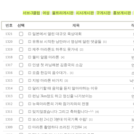
서브-3클럽
|
여성
|
울트라게시판
|
시사게시판
|
구게시판
|
홍보게시판
|
번호
선택
제목
일본에서 열린 대규모 육상대회
1321
유튜브 시작한 낭만러너 영상에 달린 댓글들
1320
[1]
제주 마라톤도 하루도 못가네
1319
[2]
월미 알몸 마라톤
1318
[4]
인생 첫 러닝해본 김종국의 소감
1317
요즘 한강의 음수대가..
1316
[1]
지방 마라톤 바가지
낙
1315
[3]
달리기할 때 음악을 듣지 말아야하는 이유
1314
런닝 3km정도 하고 정신줄 나가보이는
1313
뉴욕마라톤의 가짜 참가자와의 전쟁
1312
잊지않겠습니다 그리고 축하합니다~^^
1311
[4]
보스턴 2시간 3분대 미국기록 수립!
1310
[1]
마라톤 촬영하다 쓰러진 기안84
기
1309
[4]