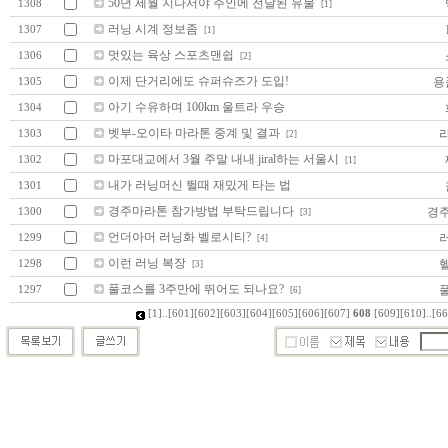
50년 세월 지나서야 주인에 전달된 유물
1308
[1]
러닝 시계 정보좀
1307
[1]
멋있는 육상 스포츠맨쉽
1306
[2]
이제 단거리에도 슈퍼슈즈가 도입!
용
1305
아기 수유하며 100km 울트라 우승
1304
벳부-오이타 마라톤 중계 및 결과
1303
[2]
마포대교에서 3월 주말 내내 jiral하는 서울시
1302
[1]
내가 러닝머신 뛸때 재밌게 타는 법
1301
경주마라톤 참가방법 부탁드립니다
경
1300
[3]
언더아머 러닝화 벨로시티?
1299
[4]
이런 러닝 복장
1298
[3]
풀코스를 3주만에 뛰어도 되나요?
1297
[6]
[1]
..
[601]
[602]
[603]
[604]
[605]
[606]
[607]
608
[609]
[610]
..
[66