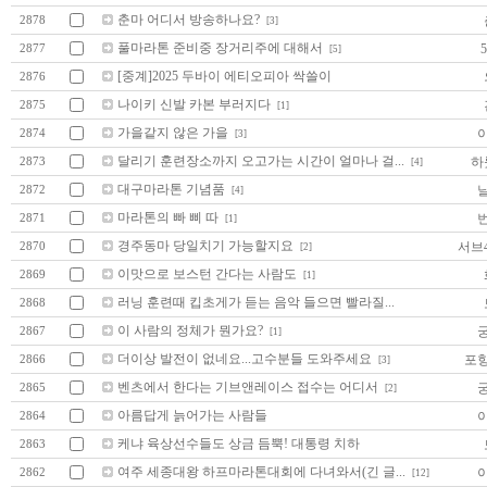
춘마 어디서 방송하나요?
2878
[3]
풀마라톤 준비중 장거리주에 대해서
2877
[5]
[중계]2025 두바이 에티오피아 싹쓸이
2876
나이키 신발 카본 부러지다
2875
[1]
가을같지 않은 가을
2874
[3]
달리기 훈련장소까지 오고가는 시간이 얼마나 걸...
하
2873
[4]
대구마라톤 기념품
2872
[4]
마라톤의 빠 삐 따
2871
[1]
경주동마 당일치기 가능할지요
서브
2870
[2]
이맛으로 보스턴 간다는 사람도
2869
[1]
러닝 훈련때 킵초게가 듣는 음악 들으면 빨라질...
2868
이 사람의 정체가 뭔가요?
2867
[1]
더이상 발전이 없네요...고수분들 도와주세요
포
2866
[3]
벤츠에서 한다는 기브앤레이스 접수는 어디서
2865
[2]
아름답게 늙어가는 사람들
2864
케냐 육상선수들도 상금 듬뿍! 대통령 치하
2863
여주 세종대왕 하프마라톤대회에 다녀와서(긴 글...
2862
[12]