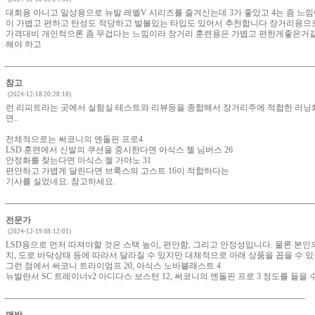
대회용 아니고 일상용으로 뉴발 레벨V 시리즈를 즐겨신는데 3가 좋았고 4는 좀 느낌이
이 가볍고 편하고 탄성도 적당하고 발볼있는 타입도 있어서 추천합니다 장거리용으
가격대비 개인적으론 좀 무겁다는 느낌이라 장거리 훈련용은 가볍고 편한게좋은거
해야 하고
참고
(2024-12-18 20:28:18)
런 리피트라는 곳에서 실험실 테스트와 리뷰등을 종합해서 장거리주에 적합한 러닝화
면..
전체적으로는 써코니의 엔돌핀 프로4
LSD 훈련에서 신발의 쿠션을 중시한다면 아식스 젤 님버스 26
안정화를 찾는다면 아식스 젤 가야노 31
편안하고 가볍게 달린다면 브룩스의 고스트 16이 적합하다는
기사를 실었네요. 참고하세요.
전문가
(2024-12-19 08:12:01)
LSD용으로 먼저 따져야할 것은 스택 높이, 편안함, 그리고 안정성입니다. 물론 본인의
치, 도로 바닥상태 등에 따라서 달라질 수 있지만 대체적으로 아래 상품을 꼽을 수 있
그런 점에서 써코니 트라이엄프 20, 아식스 노바블래스트 4
뉴발란서 SC 트레이너v2 아디다스 보스턴 12, 써코니의 엔돌핀 프로 3 정도를 들을 