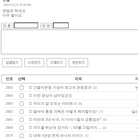
맨발
(2024-12-23 18:18:08)
맨발로 뛰세요
아주 좋아요
번호
선택
제목
간헐적운동 가성비 최고의 운동효과
2885
[3]
이런 영상이 남아있군요
2884
우리가 잘 모르는 마라토너
2883
[4]
발바닥 통증 극복은 어떻게 해야할까요?
달
2882
[7]
마라계 3대 비극, 이 이야기들의 공통점은?
2881
[6]
10/3 풀 뛰는데 장거리 ㄴSD를 23일까지 ...
2880
[3]
대학 3년생 천재 러너의 이야기
2879
[1]