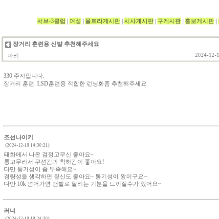
서브-3클럽
|
여성
|
울트라게시판
|
시사게시판
|
구게시판
|
홍보게시판
|
장거리 훈련용 신발 추천해주세요
마리
2024-12-1
330 주자입니다.
장거리 훈련. LSD훈련용 적합한 런닝화좀 추천해주세요
조선나이키
(2024-12-18 14:30:21)
태화에서 나온 검정고무신 좋아요~
통고무라서 쿠션감과 착하감이 좋아요!
다만 통기성이 좀 부족해요~
경량성을 생각하면 짚신도 좋아요~ 통기성이 짱이구요~
다만 10k 넘어가면 맨발로 달리는 기분을 느끼실수가 있어요~
러너
(2024-12-18 18:24:30)