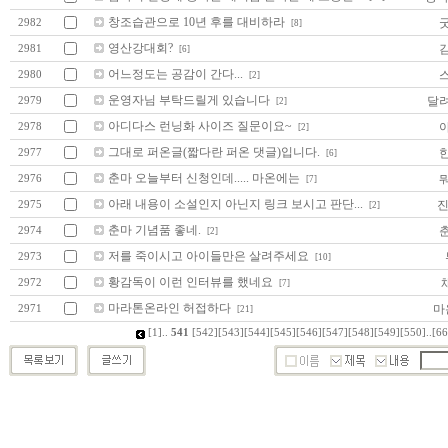
창조습관으로 10년 후를 대비하라
2982
[8]
영산강대회?
2981
[6]
어느정도는 공감이 간다...
2980
[2]
운영자님 부탁드릴게 있습니다
달
2979
[2]
아디다스 런닝화 사이즈 질문이요~
2978
[2]
그대로 퍼온글(짧다란 퍼온 댓글)입니다.
2977
[6]
춘마 오늘부터 신청인데..... 마온에는
2976
[7]
아래 내용이 소설인지 아닌지 링크 보시고 판단...
진
2975
[2]
춘마 기념품 좋네.
2974
[2]
저를 죽이시고 아이들만은 살려주세요
2973
[10]
황감독이 이런 인터뷰를 했네요
2972
[7]
마라톤온라인 허접하다
마
2971
[21]
[1]
..
541
[542]
[543]
[544]
[545]
[546]
[547]
[548]
[549]
[550]
..
[66