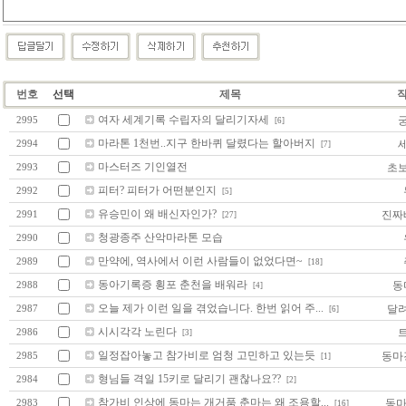
번호
선택
제목
여자 세계기록 수립자의 달리기자세
2995
[6]
마라톤 1천번..지구 한바퀴 달렸다는 할아버지
2994
[7]
마스터즈 기인열전
초
2993
피터? 피터가 어떤분인지
2992
[5]
유승민이 왜 배신자인가?
진짜
2991
[27]
청광종주 산악마라톤 모습
2990
만약에, 역사에서 이런 사람들이 없었다면~
2989
[18]
동아기록증 횡포 춘천을 배워라
동
2988
[4]
오늘 제가 이런 일을 겪었습니다. 한번 읽어 주...
달
2987
[6]
시시각각 노린다
2986
[3]
일정잡아놓고 참가비로 엄청 고민하고 있는듯
동마
2985
[1]
형님들 격일 15키로 달리기 괜찮나요??
2984
[2]
참가비 인상에 동마는 개거품 춘마는 왜 조용할...
동마
2983
[16]