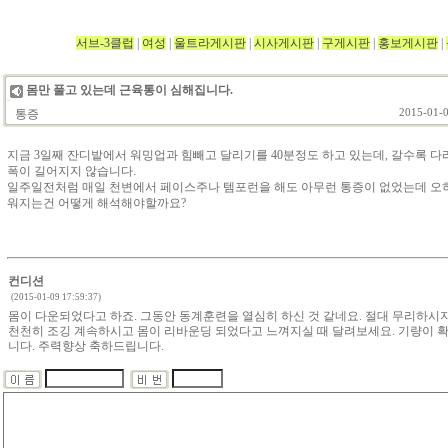
서브-3클럽
|
여성
|
울트라게시판
|
시사게시판
|
구게시판
|
홍보게시판
|
몸만 풀고 있는데 근육통이 심해집니다.
통증
2015-01-0
지금 3일째 잔디밭에서 워밍업과 힘빼고 달리기를 40분정도 하고 있는데, 갈수록 다
폭이 길어지지 않습니다.
일주일전처럼 매일 천변에서 페이스주나 템포런을 해도 아무런 통증이 없었는데 오히
워지는건 어떻게 해석해야할까요?
컨디션
(2015-01-09 17:59:37)
몸이 다운되었다고 하죠. 그동안 동계훈련을 열심히 하신 것 같네요. 절대 무리하시
천천히 조깅 계속하시고 몸이 리바운딩 되었다고 느껴지실 때 달려보세요. 기량이 확
니다. 주력향상 축하드립니다.