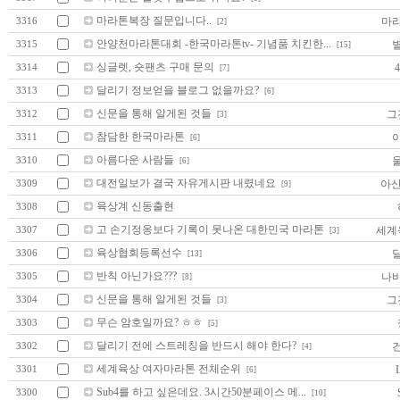
마라톤복장 질문입니다..
마
3316
[2]
안양천마라톤대회 -한국마라톤tv- 기념품 치킨한...
3315
[15]
싱글렛, 숏팬츠 구매 문의
3314
[7]
달리기 정보얻을 블로그 없을까요?
3313
[6]
신문을 통해 알게된 것들
그
3312
[3]
참담한 한국마라톤
3311
[6]
아름다운 사람들
3310
[6]
대전일보가 결국 자유게시판 내렸네요
아산
3309
[9]
육상계 신동출현
3308
고 손기정옹보다 기록이 못나온 대한민국 마라톤
세계
3307
[3]
육상협회등록선수
3306
[13]
반칙 아닌가요???
나
3305
[8]
신문을 통해 알게된 것들
그
3304
[3]
무슨 암호일까요? ㅎㅎ
3303
[5]
달리기 전에 스트레칭을 반드시 해야 한다?
3302
[4]
세계육상 여자마라톤 전체순위
I
3301
[6]
Sub4를 하고 싶은데요. 3시간50분페이스 메...
3300
[10]