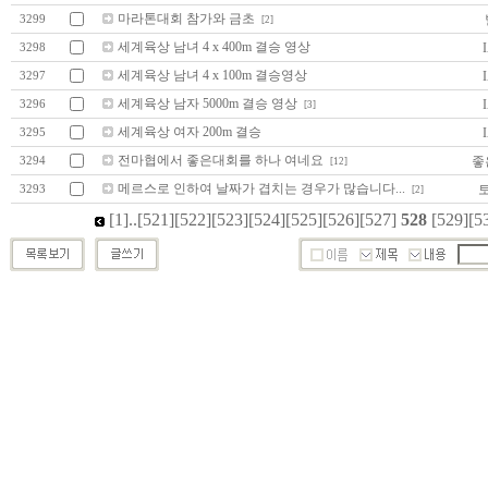
마라톤대회 참가와 금초
3299
[2]
세계육상 남녀 4 x 400m 결승 영상
I
3298
세계육상 남녀 4 x 100m 결승영상
I
3297
세계육상 남자 5000m 결승 영상
I
3296
[3]
세계육상 여자 200m 결승
I
3295
전마협에서 좋은대회를 하나 여네요
좋
3294
[12]
메르스로 인하여 날짜가 겹치는 경우가 많습니다...
3293
[2]
[1]
..
[521]
[522]
[523]
[524]
[525]
[526]
[527]
528
[529]
[5