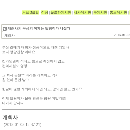
서브-3클럽
|
여성
|
울트라게시판
|
시사게시판
|
구게시판
|
홍보게시판
|
개최사의 무성의 이제는 달림이가 나설때
개최사
2015-01-05
부산 갈매기 대회가 성공적으로 개최 되었나
보니 엉망진창 이네요
참가인원이 적다고 칩으로 측정하지 않고
편의시설도 엉망
그 회사 공원** 마라톤 개최하고 역시
칩 없이 돈만 받고
한달에 몇번 개최해서 되면 되고, 않되면 말고 인가??
이제 달림이가 올해 만큼은 함량 미달 대회
나가지 맙시다.
개최사
(2015-01-05 12:37:21)