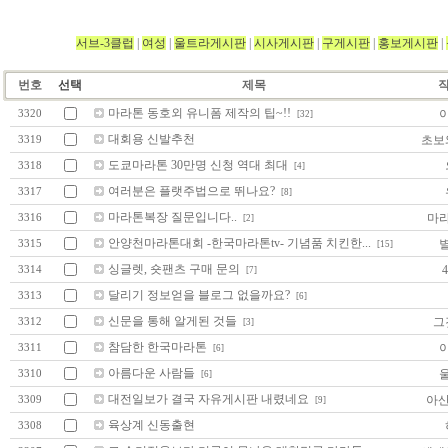
서브-3클럽
|
여성
|
울트라게시판
|
시사게시판
|
구게시판
|
홍보게시판
|
번호
선택
제목
마라톤 동호외 유니폼 제작의 팁~!!
3320
[32]
대회용 신발추천
초보
3319
도쿄마라톤 30만명 신청 역대 최대
3318
[4]
여러분은 플랫주법으로 뛰나요?
3317
[8]
마라톤복장 질문입니다..
마
3316
[2]
안양천마라톤대회 -한국마라톤tv- 기념품 치킨한...
3315
[15]
싱글렛, 숏팬츠 구매 문의
3314
[7]
달리기 정보얻을 블로그 없을까요?
3313
[6]
신문을 통해 알게된 것들
그
3312
[3]
참담한 한국마라톤
3311
[6]
아름다운 사람들
3310
[6]
대전일보가 결국 자유게시판 내렸네요
아산
3309
[9]
육상계 신동출현
3308