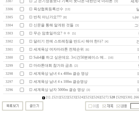
고 손기정옹보다 기록이 못나온 대한민국 마라톤
세계
3307
[3]
육상협회등록선수
3306
[13]
반칙 아닌가요???
나
3305
[8]
신문을 통해 알게된 것들
그
3304
[3]
무슨 암호일까요? ㅎㅎ
3303
[5]
달리기 전에 스트레칭을 반드시 해야 한다?
3302
[4]
세계육상 여자마라톤 전체순위
I
3301
[6]
Sub4를 하고 싶은데요. 3시간50분페이스 메...
3300
[10]
마라톤대회 참가와 금초
3299
[2]
세계육상 남녀 4 x 400m 결승 영상
I
3298
세계육상 남녀 4 x 100m 결승영상
I
3297
세계육상 남자 5000m 결승 영상
I
3296
[3]
[1]
..
[521]
[522]
[523]
[524]
[525]
[526]
[527]
528
[529]
[530]
..
[66