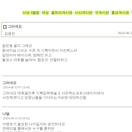
서브-3클럽
|
여성
|
울트라게시판
|
시사게시판
|
구게시판
|
홍보게시판
|
그러게요
김용진
2024-06-1
젊은층 들이 그래요
동네마실 나오는 수준 의 기록이면서 사진찍느라
같잔아서 레이스에. 방해만 되고
풀코스 대회를 늘려야 힘든건. 안할라하고
그러네요
(2024-06-13 07:13:49)
그러네요 대회골인후 기록입력해놓고 사진찍는포토스테이지에서
사진찍겟다고 엉청난줄을 기다리는거보면 대단하긴함
나달
(2024-06-15 19:34:45)
이벤트가 필요한 나이일거라 생각되네요
연예인을 툥해서든 누구를 통하든