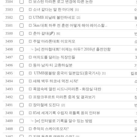
보스턴 마라톤 로고 변경에 따른 논란
3504
소녀 같다는 말 한 마디에
3503
[1]
UTMB 피날레 볼만하네요
3502
[2]
5km 대회 하루 전 훈련 어떻게 해야 레이스할...
3501
춘마 갈대(🌾)
3500
[6]
주말 마라톤대회 이모저모
3499
[re] 전마협대회! 이제는 아듀!! 2016년 출전안함
3498
여의도를 달리는 직장인들
3497
동아 남자 티 교환하실분
3496
UTMB몽블랑 중국이 일본압도(중국기사)
킬
3495
[1]
새해 벽두 하코네 역전 시작!
3494
폭염속에 열린 시드니마라톤 - 화장실 대란
3493
프랑크푸르트 마라톤 중계 및 결과보기
3492
장마철에 도진다
3491
[2]
85세 세계기록 수립자 위틀록 옹의 인터뷰
3490
[re] 인터벌로 기록을 알수 있는 방법
3489
추억의 스케이트모자?
3488
지역 동호회 연락처 수정?
3487
[2]