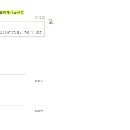
불량게시물신고
로그인
2 08:07:37, H :
4,740
, V :
337