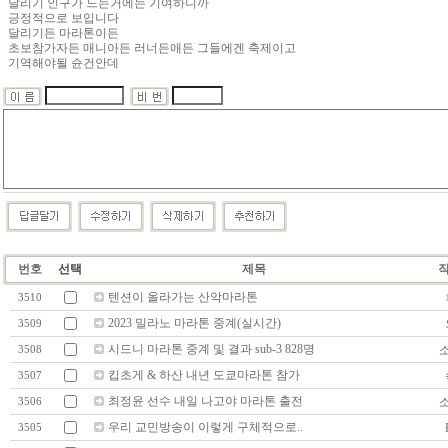
달리기 인구가 느는거에는 기여하니까
긍정적으로 보입니다
달리기든 마라톤이든
초보참가자든 매니아든 러너든애든 그들에겐 축제이고
기역해야될 슌건안데
번호
선택
제목
텐션이 올라가는 산악마라톤
3510
2023 밀라노 마라톤 중계(실시간)
3509
시드니 마라톤 중계 및 결과 sub-3 828명
3508
킵초게 & 하산 내년 도쿄마라톤 참가
3507
최정윤 선수 내일 나고야 마라톤 출전
3506
우리 교민방송이 이렇게 구체적으로..
3505