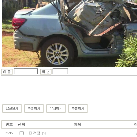
번호
선택
제목
걱정
3595
[5]