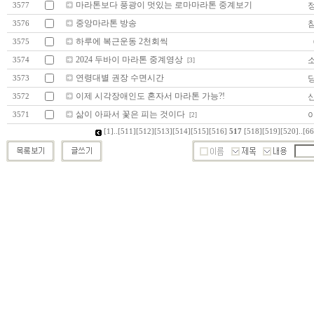
마라톤보다 풍광이 멋있는 로마마라톤 중계보기
3577
중앙마라톤 방송
3576
하루에 복근운동 2천회씩
3575
2024 두바이 마라톤 중계영상
3574
[3]
연령대별 권장 수면시간
3573
이제 시각장애인도 혼자서 마라톤 가능?!
3572
삶이 아파서 꽃은 피는 것이다
3571
[2]
[1]
..
[511]
[512]
[513]
[514]
[515]
[516]
517
[518]
[519]
[520]
..
[66