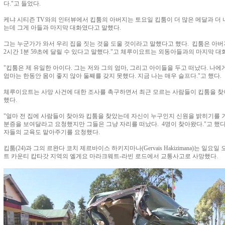
다."고 들었다.
케냐 시티즌 TV와의 인터뷰에서 킵툼의 아버지는 토요일 킵툼이 더 많은 메달과 더 
는데 그게 아들과 마지막 대화였다고 말했다.
그는 누군가가 와서 우리 집을 짓는 것을 도울 것이라고 말했다고 했다. 킵툼은 아버
2시간 1분 59초에 달릴 수 있다고 말했다."고 체루이요트는 외동아들과의 마지막 대
"킵툼은 제 유일한 아이다. 그는 저와 그의 엄마, 그리고 아이들을 두고 떠났다. 나에
엄마는 한동안 몸이 좋지 않아 둘째를 갖지 못했다. 지금 나는 매우 슬프다."고 했다.
체루이요트는 사망 사건에 대한 조사를 촉구하면서 최근 모르는 사람들이 킵툼을 찾
했다.
"얼마 전 집에 사람들이 찾아와 킵툼을 찾았는데 자신이 누구인지 신원을 밝히기를 거
분증을 보여달라고 요청했지만 그들은 그냥 자리를 떠났다. 4명이 찾아왔다."고 했다
자들의 교육도 맡아주기를 요청했다.
킵툼(24)과 그의 르완다 코치 제르바이스 하키지마나(Gervais Hakizimana)는 일요
트 카운티 캅타갓 지역의 엘게요 마라크웨트-라빈 로드에서 교통사고로 사망했다.