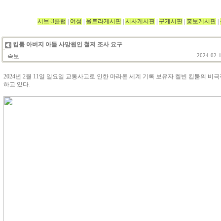
서브-3클럽
|
여성
|
울트라게시판
|
시사게시판
|
구게시판
|
홍보게시판
|
킵툼 아버지 아들 사망원인 철저 조사 요구
속보
2024-02-1
2024년 2월 11일 일요일 교통사고로 인한 마라톤 세계 기록 보유자 켈빈 킵툼의 비
하고 있다.