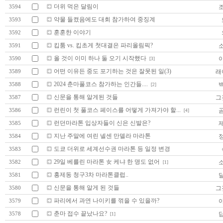
더위 먹은 달림이
3594
약물 들켰음에도 대회 참가하여 중징계
3593
훈훈한 이야기
3592
킵툼 vs. 킵초게 첫대결은 파리올림픽?
3591
올 것이 이미 하나 둘 오기 시작했다
3590
[3]
어떤 이유든 중도 포기하는 것은 잘못된 일(3)
래
3589
2024 춘마풀코스 참가하는 인간들....
3588
[2]
신문을 통해 알게된 것들
그
3587
런린이 첫 풀코스 페이스를 어떻게 가져가야 할...
3586
[4]
런던마라톤 입상자들이 신은 신발은?
3585
지난 주말에 여린 넬센 만델라 마라톤
3584
도쿄 더위로 세계선수권 마라톤 등 일정 변경
3583
29일 베를린 마라톤 女 케냐 한 명도 없어
3582
[1]
홍제동 청구3차 마라톤클럽..
3581
신문을 통해 알게 된 것들
그
3580
파리에서 과연 나이키를 꺾을 수 있을까?
3579
춘마 접수 끝났나요?
3578
[1]