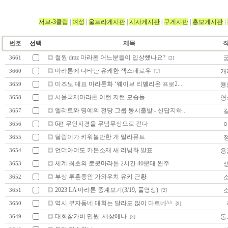
서브-3클럽
|
여성
|
울트라게시판
|
시사게시판
|
구게시판
|
홍보게시판
|
번호
선택
제목
철원 dmz 마라톤 어느분들이 입상했나요?
3661
[2]
마라톤에 나타난 유쾌한 잭스패로우
캐
3660
[1]
미즈노 대표 마라톤화 ‘웨이브 리벨리온 프로2...
용
3659
서울국제마라톤 이런 저런 모습들
영
3658
엘리트와 명예의 전당 그룹 동시출발 - 신답지하...
3657
6편 무인지경을 무념무상으로 걷다
3656
달림이가 키워볼만한 개 말라뮤트
3655
언더아머도 카본소재 새 러닝화 발표
용
3654
세계 최초의 로봇마라톤 2시간 40분대 완주
3653
부상 투혼중인 가와우치 유키 근황
3652
2023 LA 마라톤 중계보기(3/19, 풀영상)
3651
[2]
역시 부자동네 대회는 달라도 많이 다르네^^
3650
[9]
대회참가비 만원..세상에나
동
3649
[3]