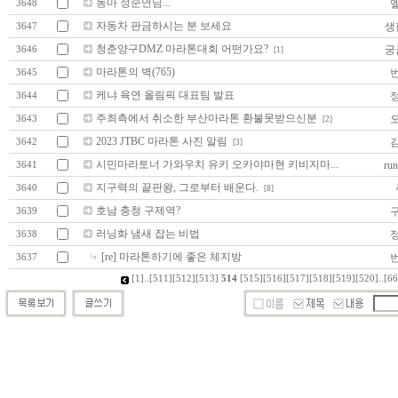
동마 정순연님...
3648
자동차 판금하시는 분 보세요
생
3647
청춘양구DMZ 마라톤대회 어떤가요?
궁
3646
[1]
마라톤의 벽(765)
3645
케냐 육연 올림픽 대표팀 발표
3644
주최측에서 취소한 부산마라톤 환불못받으신분
3643
[2]
2023 JTBC 마라톤 사진 알림
3642
[3]
시민마라토너 가와우치 유키 오카야마현 키비지마...
run
3641
지구력의 끝판왕, 그로부터 배운다.
3640
[8]
호남 충청 구제역?
3639
러닝화 냄새 잡는 비법
3638
[re] 마라톤하기에 좋은 체지방
3637
[1]
..
[511]
[512]
[513]
514
[515]
[516]
[517]
[518]
[519]
[520]
..
[66