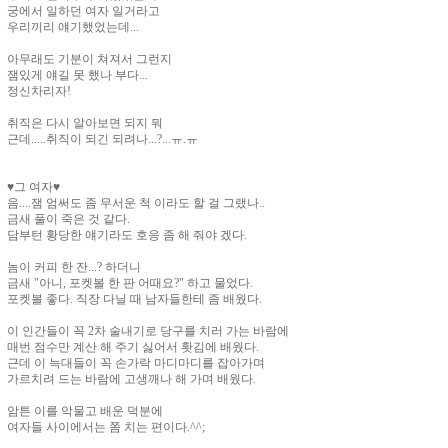
궁에서 일하던 여자 일거라고
우리끼리 얘기했었는데...
아무래도 기분이 쳐져서 그런지
잼있게 얘길 못 했나 부다...
정신차리자!
취직은 다시 알아보면 되지 뭐
근데.....취직이 되긴 되려나...?...ㅠ.ㅠ
♥그 여자♥
음....잼 엄써도 좀 무서운 척 이라도 할 걸 그랬나..
금새 풀이 죽은 것 같다.
담부턴 황당한 얘기라도 호응 좀 해 줘야 겠다.
놈이 커피 한 잔...? 하더니
금새 "아니, 포켓볼 한 판 어때요?" 하고 물었다.
포켓볼 좋다. 직장 다닐 때 남자들한테 좀 배웠다.
이 인간들이 꼭 2차 술내기로 당구를 치러 가는 바람에
매번 점수만 계산 해 주기 싫어서 홧김에 배웠다.
근데 이 늑대들이 꼭 손가락 마디마디를 잡아가며
가르치려 드는 바람에 고생깨나 해 가며 배웠다.
암튼 이를 악물고 배운 덕분에
여자들 사이에서는 쫌 치는 편이다.^^;