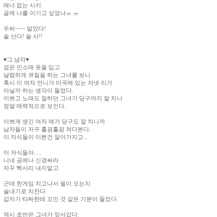
매너 없는 시키.
글케 나를 이기고 싶었냐ㅠ.ㅠ
우씨~~~ 알았다!
술 산다! 술 사!!
♥그 남자♥
검은 민소매 옷을 입고
날렵하게 큐질을 하는 그녀를 보니
혹시 이 여자 언니가 미국에 있는 쟈넷 리가
아닐까 하는 생각이 들었다.
이쁘고 노래도 잘하던 그녀가 당구까지 잘 치니
정말 매력적으로 보인다.
이쁘게 생긴 여자 애가 당구도 잘 치니까
남자들이 자꾸 흘끔흘끔 쳐다본다.
이 자식들이 이쁜건 알아가지고...
이 자식들아.....
니네 공에나 신경써라
자꾸 삑사리 내지말고
근데 한게임 치고나서 필이 오는지
술내기로 치잔다.
갑자기 타짜한테 꼬인 것 같은 기분이 들었다.
역시 초반은 그녀가 앞서갔다.