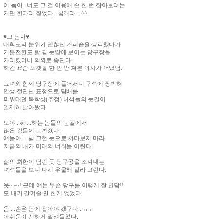
이 놈아...너도 그 걸 이용해 손 한 번 잡아보려는
거면 헛다리 짚었다...꿈깨라... ^^
♥그 남자♥
대학로의 분위기 괜찮던 커피숍을 생각했다가
기분전환도 할 겸 눈앞에 보이는 당구장을
가리켰더니 의외로 좋단다.
하긴 요즘 포켓볼 한 번 안 쳐본 여자가 어딨담.
그녀와 함께 당구장에 들어서니 구석에 짱박혀
인생 절단난 표정으로 담배를
피워대던 복학생(추정) 녀석들의 눈길이
일제히 날아왔다.
모야...씨....하는 놈들의 눈길에서
많은 것들이 느껴졌다.
얘들아.....넘 그런 눈으로 쳐다보지 마라.
지금의 내가 미래의 너희들 이란다.
삶의 회한이 담긴 듯 당구공을 조져대는
녀석들을 보니 다시 우울해 질라 그런다.
옷~~~! 근데 얘는 무슨 당구를 이렇게 잘 친담!!
모 내가 갈켜줄 만 한게 없었다.
음....손은 담에 잡아야 겠구나...ㅠㅠ
아쉬움이 진하게 밀려들었다.