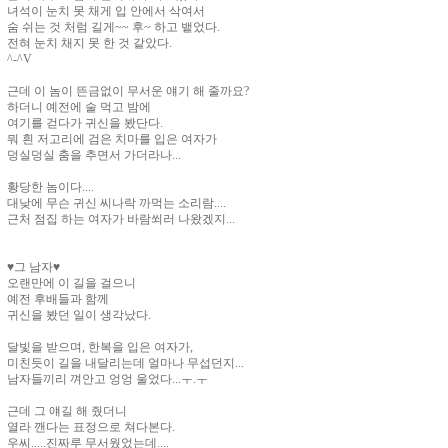
녀석이 눈치 못 채게 입 안에서 삭여서
숨 쉬는 것 처럼 길게~~ 후~ 하고 뱉었다.
전혀 눈치 채지 못 한 것 같았다.
^-^V
근데 이 놈이 뜬금없이 무서운 얘기 해 줄까요?
하더니 예전에 술 먹고 밤에
여기를 걷다가 귀신을 봤단다.
뭐 흰 저고리에 검은 치마를 입은 여자가
덩실덩실 춤을 추면서 가더라나...
황당한 놈이다....
대낮에 무슨 귀신 씨나락 까먹는 소리람....
근처 점집 하는 여자가 바람쐬러 나왔겠지...
♥그 남자♥
오랜만에 이 길을 걸으니
예전 후배들과 함께
귀신을 봤던 일이 생각났다.
달빛을 받으며, 한복을 입은 여자가,
미친듯이 길을 내달리는데 얼마나 무섭던지...
남자들끼리 껴안고 엉엉 울었다...ㅜ.ㅜ
근데 그 얘길 해 줬더니
열라 깬다는 표정으로 쳐다본다.
우씨.....진짜루 무서웠었는데....