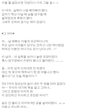
이럴 줄 알았으면 극장이나 가자 그럴 걸ㅜ.ㅜ
이 여자...실력이 나랑 삐까삐까 했다.
갑자기 학교 다닐 때 남들 당구칠 때
술먹었던게 후회가 됐다.
그래두 오히려 경기는 재미 있었다.
♥그 여자♥
아.....넘 예뻐도 이렇게 피곤하다니까.
무슨 남자 녀석들이 당구는 안치고 나만 쳐다본담.
하여간 이쁜건 어디가도 표가 난다니까... ^^
이 남자... 내 실력을 보더니 놀란 모양이었다.
혹시 당구장에서 카운터 봤냐고 물어본다...ㅡ_ㅡ
음....아직 성격 드러내면 안 되겠지.
대신 씩 웃으며 맥주내기 한 판 어떻냐고 했다.
좋다고? 넌 오늘 죽음이다.^^
3대 1까지 앞섰는데 놈이 내리 두 판을 따라 잡았다.
아~~ 자식이 내기에 목숨 걸고 그러냐...
그리고 운명의 마지막 판.
이 잔인하고 치사하고 쪼잔한 자식!!!
숨도 안 돌리고 마지막 8번 공을 넣어버렸다...ㅠ.ㅠ
더럽고 치사한 자식....