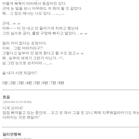
어떻게 쌔복이 따라줘서 동점까진 갔다.
근데 눈 빛을 보니 아무래도 져 줘야 될 것 같았다.
뭐....그 정도 매너는 나도 있다.....ㅡ_ㅡ
근데...ㅠ.ㅠ
아쒸~~~ 티 안 내고 안 들어가게 치려고 했는데
그만 실수로 공이, 홀랑 구멍에 빠지고 말았다....ㅠ.ㅠ
절라 어이 없다는 표정이다.
이씨... 그럼 어떠카라구!!
그렇다고 일부러 안 맞게 쳤다고 할 수도 없고ㅠ.ㅠ
뭐...승부의 세계가 그런거 아닌가...^^;
넘 그런 눈으로 보지마라 ㅡ_ㅡ
술 내가 사면 되잖아!!
1편
|
2편
|
3편
|
4편
|
5편
|
6편
|
7편
|
8편
흐음
(2014-04-13 14:10:04)
디게 꼬이네!
점점 빠져들고 있는 중인데.....꼬고 또 꽈서 그걸 또 꼬니 쬐메 지루해질라카기도 하는
다려지는 것은 왜일까?
달리면행복