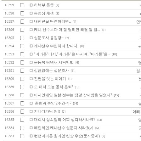
하복부 통증
16399
[2]
동영상 재생
d
16398
[1]
내전근을 단련하려면..
연
16397
[4]
케냐 선수보다 더 잘 달리면 해결 될 일...
16396
[5]
설문조사 동원령~
16395
[7]
케냐선수 수입하려 합니다.
16394
[8]
"마라톤"에서,"마라톤"을 마시며, "마라톤"을~
16393
[18]
운동복 땀냄새 세탁방법
16392
[6]
상금없애는 설문조사
설
16391
[8]
전편을 잇는 이야기
16390
[3]
모 패러 오늘 공식 은퇴!
16389
[3]
아시안게임 일본 선수는 정말 상대방을 밀었나?
16388
[15]
춘천과 중앙 2주간격~
16387
[16]
지나다가님 짱!!
아래
16386
[2]
대회시 상의탈의 어찌 생각하시나요?
16385
[33]
메인화면 케냐선수 설문지 사라졌네
16384
[5]
런던마라톤 윌리엄 킵상 우승(문자중계)
16383
[7]