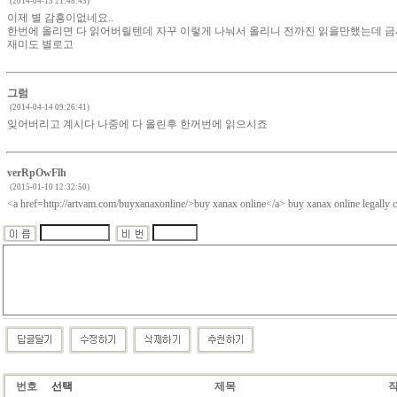
(2014-04-13 21:48:43)
이제 별 감흥이없네요..
한번에 올리면 다 읽어버릴텐데 자꾸 이렇게 나눠서 올리니 전까진 읽을만했는데 금새
재미도 별로고
그럼
(2014-04-14 09:26:41)
잊어버리고 계시다 나중에 다 올린후 한꺼번에 읽으시죠
verRpOwFlh
(2015-01-10 12:32:50)
<a href=http://artvam.com/buyxanaxonline/>buy xanax online</a> buy xanax online legally c
번호
선택
제목