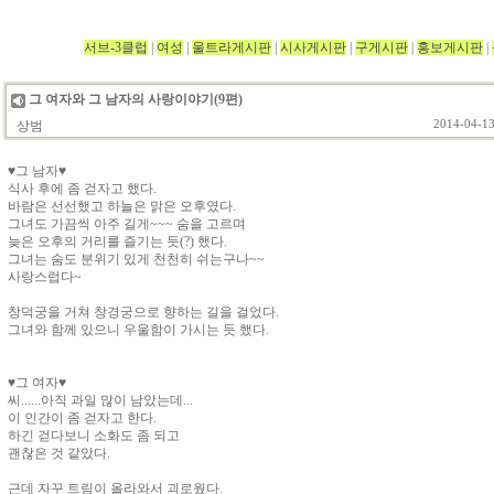
서브-3클럽
|
여성
|
울트라게시판
|
시사게시판
|
구게시판
|
홍보게시판
|
그 여자와 그 남자의 사랑이야기(9편)
상범
2014-04-13
♥그 남자♥
식사 후에 좀 걷자고 했다.
바람은 선선했고 하늘은 맑은 오후였다.
그녀도 가끔씩 아주 길게~~~ 숨을 고르며
늦은 오후의 거리를 즐기는 듯(?) 했다.
그녀는 숨도 분위기 있게 천천히 쉬는구나~~
사랑스럽다~
창덕궁을 거쳐 창경궁으로 향하는 길을 걸었다.
그녀와 함께 있으니 우울함이 가시는 듯 했다.
♥그 여자♥
씨......아직 과일 많이 남았는데...
이 인간이 좀 걷자고 한다.
하긴 걷다보니 소화도 좀 되고
괜찮은 것 같았다.
근데 자꾸 트림이 올라와서 괴로웠다.