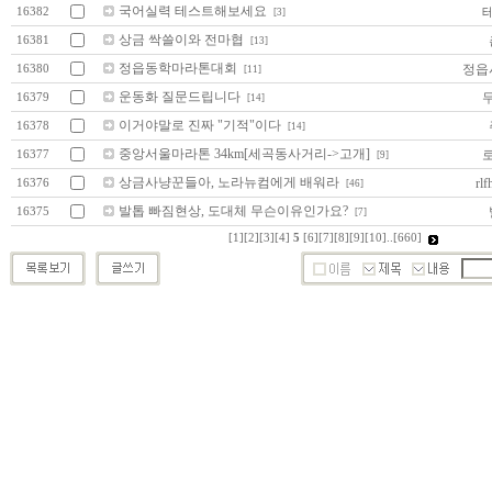
국어실력 테스트해보세요
16382
[3]
상금 싹쓸이와 전마협
16381
[13]
정읍동학마라톤대회
정읍
16380
[11]
운동화 질문드립니다
16379
[14]
이거야말로 진짜 "기적"이다
16378
[14]
중앙서울마라톤 34km[세곡동사거리->고개]
16377
[9]
상금사냥꾼들아, 노라뉴컴에게 배워라
rlf
16376
[46]
발톱 빠짐현상, 도대체 무슨이유인가요?
16375
[7]
[1]
[2]
[3]
[4]
5
[6]
[7]
[8]
[9]
[10]
..
[660]