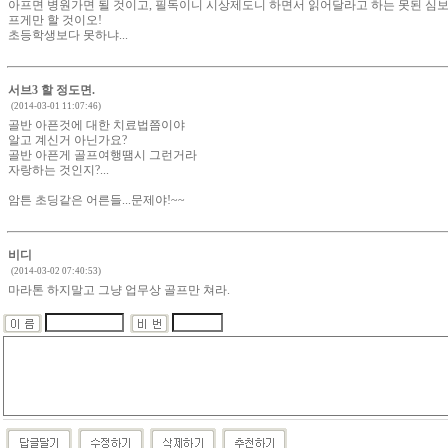
아프면 병원가면 될 것이고, 필독이니 시상제도니 하면서 읽어달라고 하는 못된 심보
프게만 할 것이오!
초등학생보다 못하냐...
서브3 할 정도면.
(2014-03-01 11:07:46)
골반 아픈것에 대한 치료법쯤이야
알고 계신거 아닌가요?
골반 아픈게 골프여행땜시 그런거라
자랑하는 것인지?...
암튼 초딩같은 어른들...문제야!~~
비디
(2014-03-02 07:40:53)
마라톤 하지말고 그냥 업무상 골프만 쳐라.