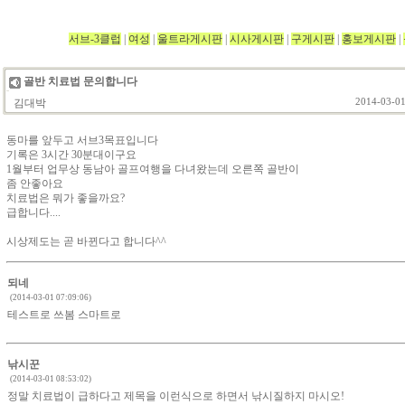
서브-3클럽
|
여성
|
울트라게시판
|
시사게시판
|
구게시판
|
홍보게시판
|
골반 치료법 문의합니다
김대박
2014-03-01
동마를 앞두고 서브3목표입니다
기록은 3시간 30분대이구요
1월부터 업무상 동남아 골프여행을 다녀왔는데 오른쪽 골반이
좀 안좋아요
치료법은 뭐가 좋을까요?
급합니다....
시상제도는 곧 바뀐다고 합니다^^
되네
(2014-03-01 07:09:06)
테스트로 쓰봄 스마트로
낚시꾼
(2014-03-01 08:53:02)
정말 치료법이 급하다고 제목을 이런식으로 하면서 낚시질하지 마시오!