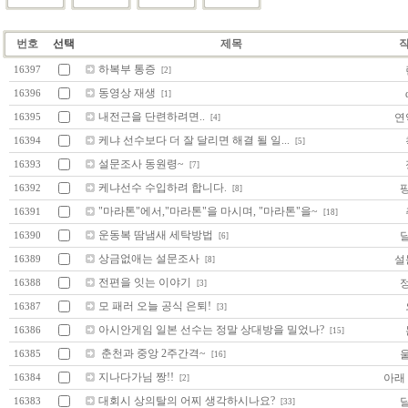
번호
선택
제목
하복부 통증
16397
[2]
동영상 재생
d
16396
[1]
내전근을 단련하려면..
연
16395
[4]
케냐 선수보다 더 잘 달리면 해결 될 일...
16394
[5]
설문조사 동원령~
16393
[7]
케냐선수 수입하려 합니다.
16392
[8]
"마라톤"에서,"마라톤"을 마시며, "마라톤"을~
16391
[18]
운동복 땀냄새 세탁방법
16390
[6]
상금없애는 설문조사
설
16389
[8]
전편을 잇는 이야기
16388
[3]
모 패러 오늘 공식 은퇴!
16387
[3]
아시안게임 일본 선수는 정말 상대방을 밀었나?
16386
[15]
춘천과 중앙 2주간격~
16385
[16]
지나다가님 짱!!
아래
16384
[2]
대회시 상의탈의 어찌 생각하시나요?
16383
[33]