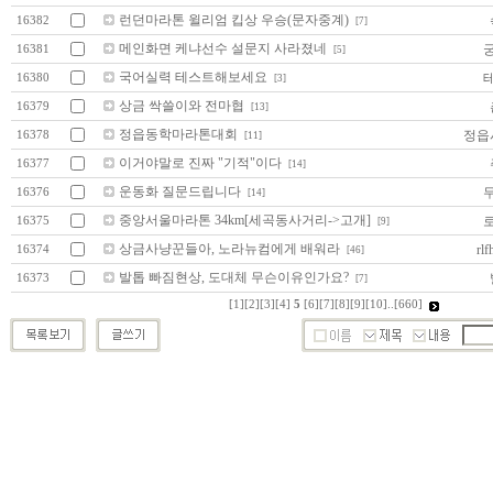
런던마라톤 윌리엄 킵상 우승(문자중계)
16382
[7]
메인화면 케냐선수 설문지 사라졌네
16381
[5]
국어실력 테스트해보세요
16380
[3]
상금 싹쓸이와 전마협
16379
[13]
정읍동학마라톤대회
정읍
16378
[11]
이거야말로 진짜 "기적"이다
16377
[14]
운동화 질문드립니다
16376
[14]
중앙서울마라톤 34km[세곡동사거리->고개]
16375
[9]
상금사냥꾼들아, 노라뉴컴에게 배워라
rlf
16374
[46]
발톱 빠짐현상, 도대체 무슨이유인가요?
16373
[7]
[1]
[2]
[3]
[4]
5
[6]
[7]
[8]
[9]
[10]
..
[660]