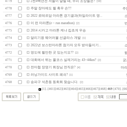
2천4백년전 저들이 달릴 때, 우리 조상들은?
4779
[10]
주말 장마에도 뛸 흑우 손!!!
주
4778
2022 로테르담 마라톤 경기결과(하일라이트 영...
4777
이 런 마라톤(e ~ run marathon)
4776
[2]
2014 시카고 마라톤 케냐 킵초게 우승
4775
달리기용 웨어러블 선글라스 개발
4774
[1]
2022년 보스턴마라톤 참가자 모두 받아들이기...
4773
영도에 뛸만한 곳 있는지요??
4772
[2]
대회에서 뛰는 풀코스 실제거리는 43~44km?
궁
4771
[2]
전마협 장영기 회장님 전직은?
마라
4770
[4]
러닝가이드 사이트 폐쇠?
4769
[1]
송파구 석촌동 동회회 찾습니다.
4768
[2]
[1]
..
[461]
[462]
[463]
[464]
[465]
[466]
[467]
[468]
469
[470]
..
[66