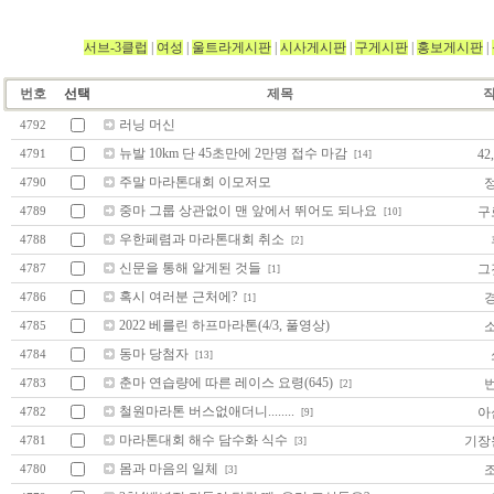
서브-3클럽
|
여성
|
울트라게시판
|
시사게시판
|
구게시판
|
홍보게시판
|
번호
선택
제목
러닝 머신
4792
뉴발 10km 단 45초만에 2만명 접수 마감
42
4791
[14]
주말 마라톤대회 이모저모
4790
중마 그룹 상관없이 맨 앞에서 뛰어도 되나요
구
4789
[10]
우한페렴과 마라톤대회 취소
4788
[2]
신문을 통해 알게된 것들
그
4787
[1]
혹시 여러분 근처에?
4786
[1]
2022 베를린 하프마라톤(4/3, 풀영상)
4785
동마 당첨자
4784
[13]
춘마 연습량에 따른 레이스 요령(645)
4783
[2]
철원마라톤 버스없애더니........
아
4782
[9]
마라톤대회 해수 담수화 식수
기장
4781
[3]
몸과 마음의 일체
4780
[3]