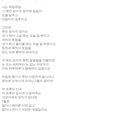
나는 매일매일
그 백만 송이의 장미에 일일이
눈을 맞추고
마음까지 맞추지요
그러면
백만 송이의 장미는
내가 뛰러 나갈 때는 오늘 잘 뛰라고
격려의 웃음을
내가 뛰고 돌아올 때는 오늘 잘 뛰었다고
칭찬과 축하의 웃음을
있는 대로 환하게 보내지요
저 백만 송이의 환한 얼굴들을 떠올리면
눈 뜨는 새벽부터 눈 감는 저녁까지
어찌 하루하루가 행복하지 않겠어요
라일락 향기가 못내 서운하게 끝나더니
곧바로 눈부시게 피어난 5월의 장미여!
저 초록의 산과
저 초록의 잎사귀가 받쳐주는
각양각색의 장미가 없다면
5월은
얼마나 메마른 사막 같고
얼마나 견디기 어려운 계절일까요