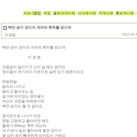
서브-3클럽
|
여성
|
울트라게시판
|
시사게시판
|
구게시판
|
홍보게시판
|
백만 송이 장미의 격려와 축하를 받으며
이정범
2022-05-3
백만 송이 장미의 격려와 축하를 받으며
이 정 범
요즘같이 달리기가 신이 날 때도 없어요
장미꽃이 여기저기 지천으로 널려 있기 때문이지요
매일매일
달리러 나가고
달리고 들어오는 길
길가에 피어있는 장미꽃이
약간의 과장을 허락한다면
백만 송이는 될 것 같아요
창곡천으로 나가기 직전
한빛 고등학교 울타리만 해도
둘레가 600m는 족히 되는데
내 키보다 높은 울타리에 붉은 장미가
몇 십만 송이 빼곡하게 피어있는 거예요