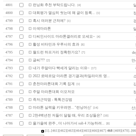
런닝화 추천 부탁드립니다.
4801
[4]
대회평가 열심히 썻는데 왜 글이 등록...
4800
[1]
혹시 여러분 근처에?
4799
[1]
이색마라톤
4798
디씨인사이드 마라톤갤러리로 오세요~
4797
[4]
활성 비타민과 우루사의 효과
4796
[6]
월드런 하프거리 정확한가요?
dnj
4795
[7]
글씨???
안
4794
[2]
내가 주말마다 빡세게 달리는 이유~
4793
[17]
2022 로테르담 마라톤 경기결과(하일라이트 영...
4792
춘천마라톤대회 기록 집계
4791
[1]
주말 마라톤대회 이모저모
4790
족저근막염 - 톡톡건강법
4789
마라톤 실력을 키우려면... "런닝머신'
산
4788
[14]
2천4백년전 저들이 달릴 때, 우리 조상들은?
4787
[10]
올가을에 완주 , 더 나아가서 sub 4 가능하려...
4786
[8]
[1]
..
[461]
[462]
[463]
[464]
[465]
[466]
[467]
468
[469]
[470]
..
[66