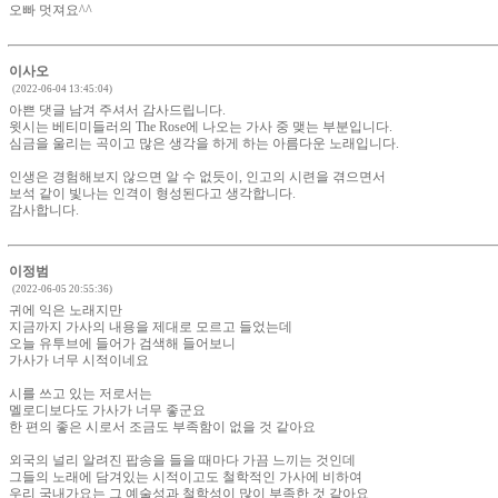
오빠 멋져요^^
이사오
(2022-06-04 13:45:04)
아쁜 댓글 남겨 주셔서 감사드립니다.
윗시는 베티미들러의 The Rose에 나오는 가사 중 맺는 부분입니다.
심금을 울리는 곡이고 많은 생각을 하게 하는 아름다운 노래입니다.
인생은 경험해보지 않으면 알 수 없듯이, 인고의 시련을 겪으면서
보석 같이 빛나는 인격이 형성된다고 생각합니다.
감사합니다.
이정범
(2022-06-05 20:55:36)
귀에 익은 노래지만
지금까지 가사의 내용을 제대로 모르고 들었는데
오늘 유투브에 들어가 검색해 들어보니
가사가 너무 시적이네요
시를 쓰고 있는 저로서는
멜로디보다도 가사가 너무 좋군요
한 편의 좋은 시로서 조금도 부족함이 없을 것 같아요
외국의 널리 알려진 팝송을 들을 때마다 가끔 느끼는 것인데
그들의 노래에 담겨있는 시적이고도 철학적인 가사에 비하여
우리 국내가요는 그 예술성과 철학성이 많이 부족한 것 같아요