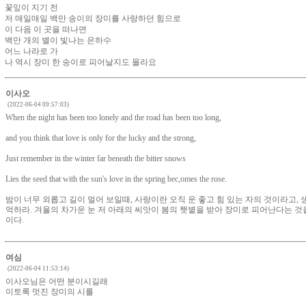
꽃잎이 지기 전
저 매일매일 백만 송이의 장미를 사랑하던 힘으로
이 다음 이 곳을 떠나면
백만 개의 별이 빛나는 은하수
어느 나라로 가
나 역시 장미 한 송이로 피어날지도 몰라요
이사오
(2022-06-04 09:57:03)
When the night has been too lonely and the road has been too long,
and you think that love is only for the lucky and the strong,
Just remember in the winter far beneath the bitter snows
Lies the seed that with the sun's love in the spring bec,omes the rose.
밤이 너무 외롭고 길이 멀어 보일때, 사랑이란 오직 운 좋고 힘 있는 자의 것이라고, 
억하라. 겨울의 차가운 눈 저 아래의 씨앗이 봄의 햇볕을 받아 장미로 피어난다는 것
이다.
여심
(2022-06-04 11:53:14)
이사오님은 어떤 분이시길래
이토록 멋진 장미의 시를