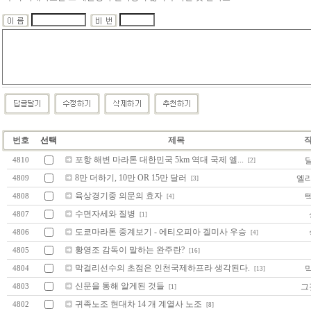
번호
선택
제목
포항 해변 마라톤 대한민국 5km 역대 국제 엘...
4810
[2]
8만 더하기, 10만 OR 15만 달러
엘
4809
[3]
육상경기중 의문의 효자
4808
[4]
수면자세와 질병
4807
[1]
도쿄마라톤 중계보기 - 에티오피아 겔미사 우승
4806
[4]
황영조 감독이 말하는 완주란?
4805
[16]
막걸리선수의 초점은 인천국제하프라 생각된다.
4804
[13]
신문을 통해 알게된 것들
그
4803
[1]
귀족노조 현대차 14 개 계열사 노조
4802
[8]