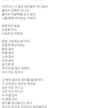
더군다나 그 많은 장미들이 하나같이
울타리 안쪽이 아니라
울타리 바깥쪽을 걷고 있는
나를 향해 피어있는 거예요
매혹적인 얼굴
요염한 미소
뇌쇄적인 자태로
한빛 고등학교 못 미처
전원주택단지에는
붉은 장미
분홍 장미
노란 장미
하얀 장미
골고루 핀
무지개 빛 장미 정원도
서너 개는 있지요
그 백만 송이의 장미를 볼 때마다
그 피어있는 장미의 주인은
심은 자도 아니고
가꾼 자도 아니고
내 마음 깊이
내 영혼 깊이
장미를 받아들이는 자가
장미의 임자일 것이라고 생각했지요