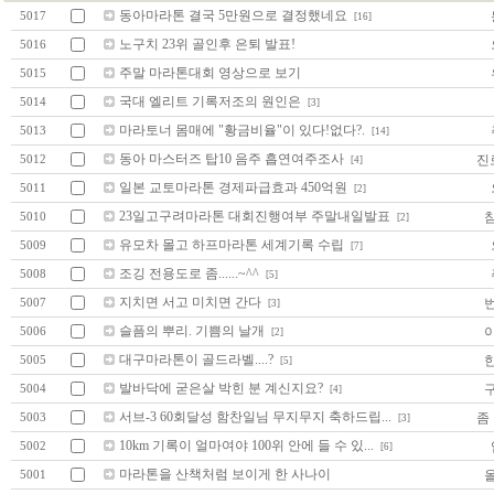
동아마라톤 결국 5만원으로 결정했네요
5017
[16]
노구치 23위 골인후 은퇴 발표!
5016
주말 마라톤대회 영상으로 보기
5015
국대 엘리트 기록저조의 원인은
5014
[3]
마라토너 몸매에 "황금비율"이 있다!없다?.
5013
[14]
동아 마스터즈 탑10 음주 흡연여주조사
진로
5012
[4]
일본 교토마라톤 경제파급효과 450억원
5011
[2]
23일고구려마라톤 대회진행여부 주말내일발표
5010
[2]
유모차 몰고 하프마라톤 세계기록 수립
5009
[7]
조깅 전용도로 좀......~^^
5008
[5]
지치면 서고 미치면 간다
5007
[3]
슬픔의 뿌리. 기쁨의 날개
5006
[2]
대구마라톤이 골드라벨....?
5005
[5]
발바닥에 굳은살 박힌 분 계신지요?
5004
[4]
서브-3 60회달성 함찬일님 무지무지 축하드립...
좀
5003
[3]
10km 기록이 얼마여야 100위 안에 들 수 있...
5002
[6]
마라톤을 산책처럼 보이게 한 사나이
5001