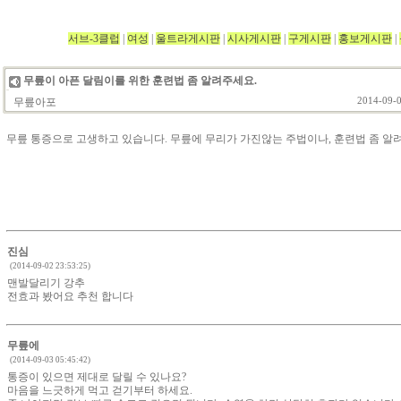
서브-3클럽
|
여성
|
울트라게시판
|
시사게시판
|
구게시판
|
홍보게시판
|
무릎이 아픈 달림이를 위한 훈련법 좀 알려주세요.
무릎아포
2014-09-0
무릎 통증으로 고생하고 있습니다. 무릎에 무리가 가진않는 주법이나, 훈련법 좀 알
진심
(2014-09-02 23:53:25)
맨발달리기 강추
전효과 봤어요 추천 합니다
무릎에
(2014-09-03 05:45:42)
통증이 있으면 제대로 달릴 수 있나요?
마음을 느긋하게 먹고 걷기부터 하세요.