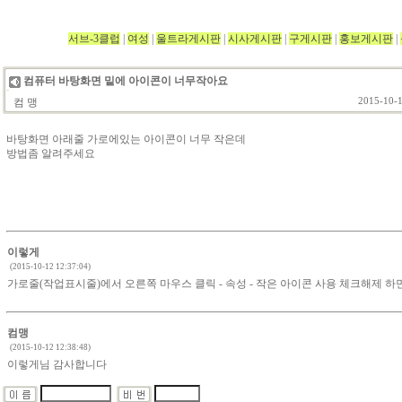
서브-3클럽
|
여성
|
울트라게시판
|
시사게시판
|
구게시판
|
홍보게시판
|
컴퓨터 바탕화면 밑에 아이콘이 너무작아요
컴 맹
2015-10-1
바탕화면 아래줄 가로에있는 아이콘이 너무 작은데
방법좀 알려주세요
이렇게
(2015-10-12 12:37:04)
가로줄(작업표시줄)에서 오른쪽 마우스 클릭 - 속성 - 작은 아이콘 사용 체크해제 하
컴맹
(2015-10-12 12:38:48)
이렇게님 감사합니다