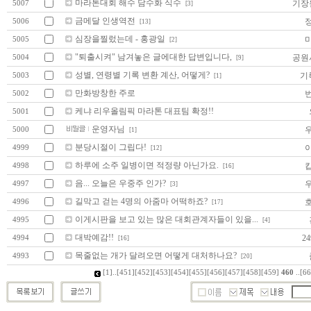
마라톤대회 해수 담수화 식수
기장
5007
[3]
금메달 인생역전
5006
[13]
심장을찔렀는데 - 홍광일
5005
[2]
"퇴출시켜" 남겨놓은 글에대한 답변입니다,
공원
5004
[9]
성별, 연령별 기록 변환 계산, 어떻게?
기
5003
[1]
만화방창한 주로
5002
케냐 리우올림픽 마라톤 대표팀 확정!!
5001
운영자님
5000
[1]
분당시절이 그립다!
4999
[12]
하루에 소주 일병이면 적정량 아닌가요.
4998
[16]
음... 오늘은 우중주 인가?
4997
[3]
길막고 걷는 4명의 아줌마 어떡하죠?
4996
[17]
이게시판을 보고 있는 많은 대회관계자들이 있을...
4995
[4]
대박예감!!
24
4994
[16]
목줄없는 개가 달려오면 어떻게 대처하나요?
4993
[20]
[1]
..
[451]
[452]
[453]
[454]
[455]
[456]
[457]
[458]
[459]
460
..
[66