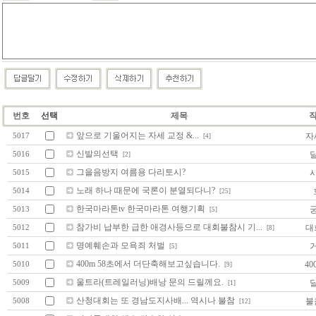
번호
선택
제목
앞으로 기울어지는 자세 교정 &...
자
5017
[4]
신발의선택
5016
[2]
그을음방지 여름용 다리토시?
5015
노래 하나 때문에 국론이 분열되다니?
5014
[25]
한국마라톤tv 한국마라톤 여행기획
5013
[5]
참가비 납부한 급한 애경사등으로 대회불참시 기...
대
5012
[8]
명예훼손과 모욕죄 처벌
5011
[5]
400m 58초에서 더단축해보고싶습니다.
40
5010
[9]
울트라(트레일러닝)배낭 문의 드릴께요.
5009
[1]
산청대회는 또 경남도지사배... 역시나 불참
불
5008
[12]