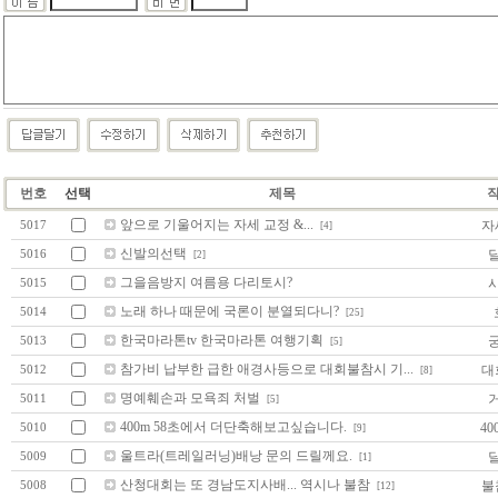
번호
선택
제목
앞으로 기울어지는 자세 교정 &...
자
5017
[4]
신발의선택
5016
[2]
그을음방지 여름용 다리토시?
5015
노래 하나 때문에 국론이 분열되다니?
5014
[25]
한국마라톤tv 한국마라톤 여행기획
5013
[5]
참가비 납부한 급한 애경사등으로 대회불참시 기...
대
5012
[8]
명예훼손과 모욕죄 처벌
5011
[5]
400m 58초에서 더단축해보고싶습니다.
40
5010
[9]
울트라(트레일러닝)배낭 문의 드릴께요.
5009
[1]
산청대회는 또 경남도지사배... 역시나 불참
불
5008
[12]