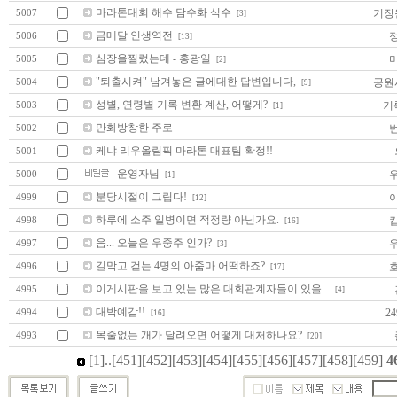
마라톤대회 해수 담수화 식수
기장
5007
[3]
금메달 인생역전
5006
[13]
심장을찔렀는데 - 홍광일
5005
[2]
"퇴출시켜" 남겨놓은 글에대한 답변입니다,
공원
5004
[9]
성별, 연령별 기록 변환 계산, 어떻게?
기
5003
[1]
만화방창한 주로
5002
케냐 리우올림픽 마라톤 대표팀 확정!!
5001
운영자님
5000
[1]
분당시절이 그립다!
4999
[12]
하루에 소주 일병이면 적정량 아닌가요.
4998
[16]
음... 오늘은 우중주 인가?
4997
[3]
길막고 걷는 4명의 아줌마 어떡하죠?
4996
[17]
이게시판을 보고 있는 많은 대회관계자들이 있을...
4995
[4]
대박예감!!
24
4994
[16]
목줄없는 개가 달려오면 어떻게 대처하나요?
4993
[20]
[1]
..
[451]
[452]
[453]
[454]
[455]
[456]
[457]
[458]
[459]
4