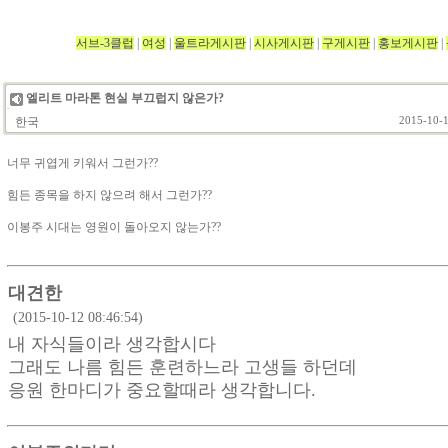
서브-3클럽
|
여성
|
울트라게시판
|
시사게시판
|
구게시판
|
홍보게시판
|
엘리트 마라톤 현실 부끄럽지 않은가?
한국
2015-10-1
너무 귀엽게 키워서 그런가??
힘든 종목을 하지 않으려 해서 그런가??
이봉주 시대는 영원이 돌아오지 않는가??
대견한
(2015-10-12 08:46:54)
내 자식들이라 생각합시다
그래도 나름 힘든 훈련하느라 고생들 하던데
응원 한마디가 중요할때라 생각합니다.