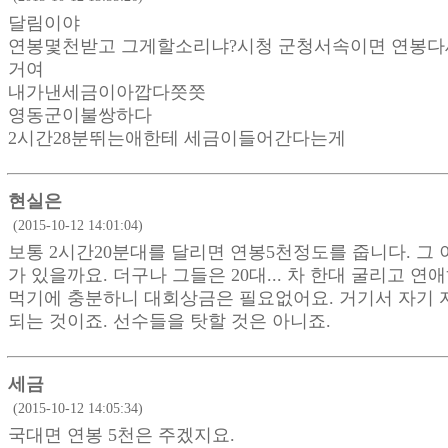
달림이야
연봉몇천받고 그게할소리냐?시청 군청서속이면 연봉
거여
내가낸세금이아깝다쯧쯧
영동군이불쌍하다
2시간28분뛰는애한테 세금이들어간다는게
현실은
(2015-10-12 14:01:04)
보통 2시간20분대를 달리면 연봉5천정도를 줍니다. 그 
가 있을까요. 더구나 그들은 20대... 차 한대 굴리고 연
먹기에 충분하니 대회상금은 필요없어요. 거기서 자기 
되는 것이죠. 선수들을 탓할 것은 아니죠.
세금
(2015-10-12 14:05:34)
국대면 연봉 5천은 주겠지요.