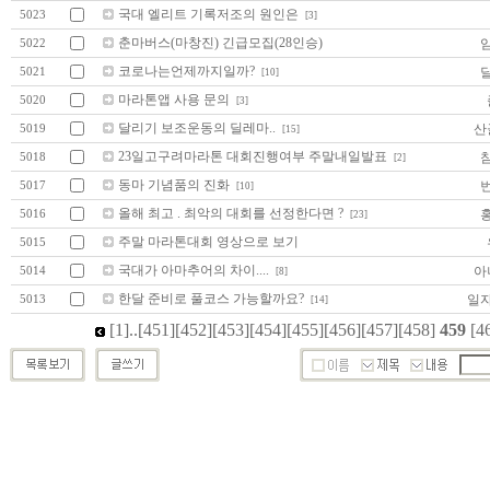
국대 엘리트 기록저조의 원인은
5023
[3]
춘마버스(마창진) 긴급모집(28인승)
5022
코로나는언제까지일까?
5021
[10]
마라톤앱 사용 문의
5020
[3]
달리기 보조운동의 딜레마..
산
5019
[15]
23일고구려마라톤 대회진행여부 주말내일발표
5018
[2]
동마 기념품의 진화
5017
[10]
올해 최고 . 최악의 대회를 선정한다면 ?
5016
[23]
주말 마라톤대회 영상으로 보기
5015
국대가 아마추어의 차이....
아
5014
[8]
한달 준비로 풀코스 가능할까요?
일
5013
[14]
[1]
..
[451]
[452]
[453]
[454]
[455]
[456]
[457]
[458]
459
[4