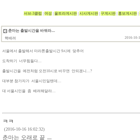
서브-3클럽
|
여성
|
울트라게시판
|
시사게시판
|
구게시판
|
홍보게시판
|
춘마는 출발시간을 바꿔라....
핵배려
2016-10-1
서울에서 출발해서 마라톤출발시간 9시에 맞추어
도착하기 너무힘들다....
출발시간을 예전처럼 오전10시로 바꾸면 안되겠니....?
대부분 참가자가 서울시민일텐데....
대 서울시민을 좀 배려해달라....
ㅋㅋ
(2016-10-16 16:02:32)
춘마는 오래로 끝 ㅡ