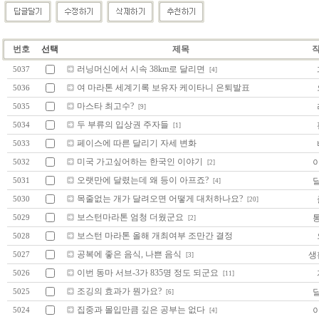
번호
선택
제목
러닝머신에서 시속 38km로 달리면
5037
[4]
여 마라톤 세계기록 보유자 케이타니 은퇴발표
5036
마스타 최고수?
5035
[9]
두 부류의 입상권 주자들
5034
[1]
페이스에 따른 달리기 자세 변화
5033
미국 가고싶어하는 한국인 이야기
5032
[2]
오랫만에 달렸는데 왜 등이 아프죠?
5031
[4]
목줄없는 개가 달려오면 어떻게 대처하나요?
5030
[20]
보스턴마라톤 엄청 더웠군요
5029
[2]
보스턴 마라톤 올해 개최여부 조만간 결정
5028
공복에 좋은 음식, 나쁜 음식
생
5027
[3]
이번 동마 서브-3가 835명 정도 되군요
5026
[11]
조깅의 효과가 뭔가요?
5025
[6]
집중과 몰입만큼 깊은 공부는 없다
5024
[4]