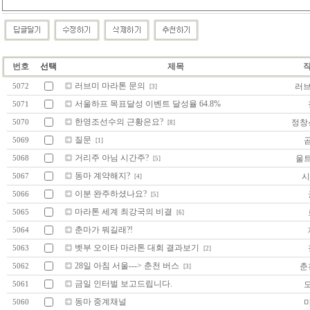
번호
선택
제목
러브미 마라톤 문의
러브
5072
[3]
서울하프 목표달성 이벤트 달성율 64.8%
5071
한영조선수의 근황은요?
정창
5070
[8]
질문
5069
[1]
거리주 아님 시간주?
울
5068
[5]
동마 계약해지?
시
5067
[4]
이분 완주하셨나요?
5066
[5]
마라톤 세계 최강국의 비결
5065
[6]
춘마가 뭐길래?!
5064
벳부 오이타 마라톤 대회 결과보기
5063
[2]
28일 아침 서울---> 춘천 버스
춘
5062
[3]
금일 인터벌 보고드립니다.
5061
동마 중계채널
5060