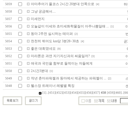
아마추어가 풀코스 2시간 20분대 안쪽으로
하
5059
[4]
그냥 궁금해서....
5058
미세먼지
5057
오늘같이 미세와 초미세화학물질이 아주나쁨일때 ...
5056
[1]
동마 2주전 실시하는 테이퍼
5055
[2]
천천히 뛰어도 km당 3분28~30초
곧
5054
[4]
좋은 대회였네요
G
5053
[9]
마라톤은 과연 자기자신과의 싸움일까?
5052
[3]
애국과 국민을 함부로 들먹이는 자들에게
5051
2시간3분대
5050
[1]
작년 춘마파워젤과 동마에서 제공하는 파워젤이 ...
5049
[2]
헬스장 트레이너 레벨별 특징
5048
[1]
..
[451]
[452]
[453]
[454]
[455]
[456]
[457]
458
[459]
[460]
..
[66