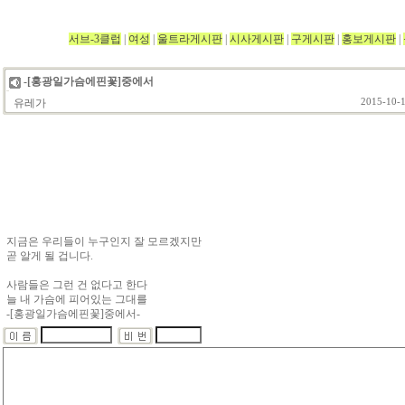
서브-3클럽
|
여성
|
울트라게시판
|
시사게시판
|
구게시판
|
홍보게시판
|
-[홍광일가슴에핀꽃]중에서
유레가
2015-10-1
지금은 우리들이 누구인지 잘 모르겠지만
곧 알게 될 겁니다.
사람들은 그런 건 없다고 한다
늘 내 가슴에 피어있는 그대를
-[홍광일가슴에핀꽃]중에서-