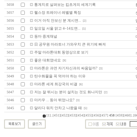
통계치로 살펴보는 킵초게의 세계기록
5058
헬스장 트레이너 레벨별 특징
5057
이거 아직 안보신 분 계시면...
5056
[2]
일요일 서울 맑고 4~14도면...
5055
[5]
동마 중계채널
5054
日 공무원 마라토너 가와우치 큰 위기에 빠져
5053
주말 마라톤대회 동영상으로 보기
5052
좋은 대회였네요
5051
[9]
마라톤은 과연 자기자신과의 싸움일까?
5050
[3]
탄수화물을 꼭 먹어야 하는 이유
5049
마라톤 세계 최강국의 비결
5048
[6]
저는 잘 뛰시는 분이 설치는 것도 화나지만
5047
[2]
마카우 ... 동아 뛰었나요?
5046
[3]
달리다 워치 안차고 나왔을 때
5045
[5]
[1]
..
[451]
[452]
[453]
[454]
[455]
[456]
[457]
458
[459]
[460]
..
[6