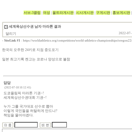
서브-3클럽
|
여성
|
울트라게시판
|
시사게시판
|
구게시판
|
홍보게시판
세계육상선수권 남자 마라톤 결과
달리기
2022-07-
-
SiteLink #1
:
https://worldathletics.org/competitions/world-athletics-championships/oregon22/
한국의 오주한 24키로 지점 중도포기
일본 최고기록 켄고는 코로나 양성으로 불참
답답
(2022-07-18 10:12:41)
도쿄올림픽 마라톤 기권~!
세계육상선수권대회 기권~!
누가 그를 국가대표 선수로 뽑아
이렇게 국민들을 허탈하게 만드나?
책임을 물어야겠다.