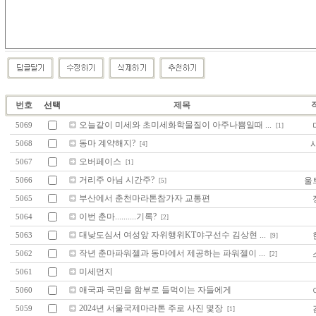
번호
선택
제목
오늘같이 미세와 초미세화학물질이 아주나쁨일때 ...
5069
[1]
동마 계약해지?
시
5068
[4]
오버페이스
5067
[1]
거리주 아님 시간주?
울
5066
[5]
부산에서 춘천마라톤참가자 교통편
5065
이번 춘마..........기록?
5064
[2]
대낮도심서 여성앞 자위행위KT야구선수 김상현 ...
5063
[9]
작년 춘마파워젤과 동마에서 제공하는 파워젤이 ...
5062
[2]
미세먼지
5061
애국과 국민을 함부로 들먹이는 자들에게
5060
2024년 서울국제마라톤 주로 사진 몇장
5059
[1]