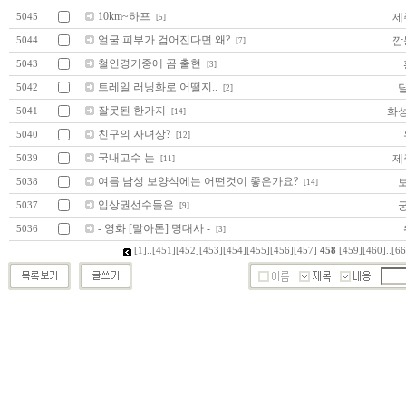
10km~하프
제
5045
[5]
얼굴 피부가 검어진다면 왜?
깜
5044
[7]
철인경기중에 곰 출현
5043
[3]
트레일 러닝화로 어떨지..
5042
[2]
잘못된 한가지
화
5041
[14]
친구의 자녀상?
5040
[12]
국내고수 는
제
5039
[11]
여름 남성 보양식에는 어떤것이 좋은가요?
5038
[14]
입상권선수들은
5037
[9]
- 영화 [말아톤] 명대사 -
5036
[3]
[1]
..
[451]
[452]
[453]
[454]
[455]
[456]
[457]
458
[459]
[460]
..
[66