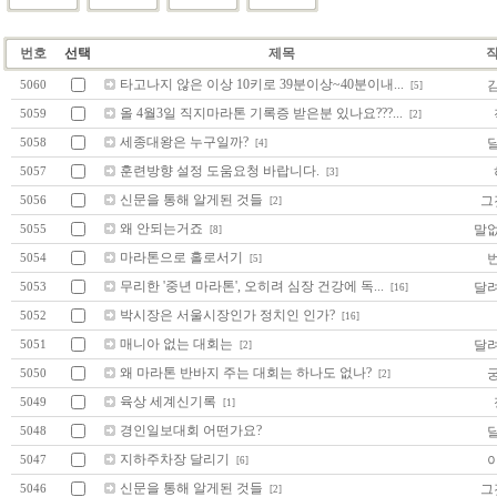
번호
선택
제목
타고나지 않은 이상 10키로 39분이상~40분이내...
5060
[5]
올 4월3일 직지마라톤 기록증 받은분 있나요???...
5059
[2]
세종대왕은 누구일까?
5058
[4]
훈련방향 설정 도움요청 바랍니다.
5057
[3]
신문을 통해 알게된 것들
그
5056
[2]
왜 안되는거죠
말
5055
[8]
마라톤으로 홀로서기
5054
[5]
무리한 '중년 마라톤', 오히려 심장 건강에 독...
달
5053
[16]
박시장은 서울시장인가 정치인 인가?
5052
[16]
매니아 없는 대회는
달
5051
[2]
왜 마라톤 반바지 주는 대회는 하나도 없나?
5050
[2]
육상 세계신기록
5049
[1]
경인일보대회 어떤가요?
5048
지하주차장 달리기
5047
[6]
신문을 통해 알게된 것들
그
5046
[2]