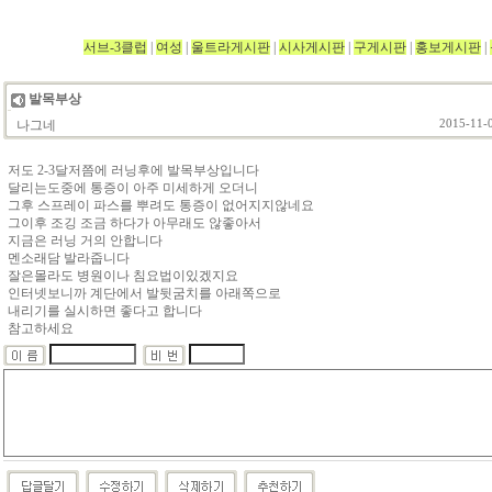
서브-3클럽
|
여성
|
울트라게시판
|
시사게시판
|
구게시판
|
홍보게시판
|
발목부상
나그네
2015-11-0
저도 2-3달저쯤에 러닝후에 발목부상입니다
달리는도중에 통증이 아주 미세하게 오더니
그후 스프레이 파스를 뿌려도 통증이 없어지지않네요
그이후 조깅 조금 하다가 아무래도 않좋아서
지금은 러닝 거의 안합니다
멘소래담 발라줍니다
잘은몰라도 병원이나 침요법이있겠지요
인터넷보니까 계단에서 발뒷굼치를 아래쪽으로
내리기를 실시하면 좋다고 합니다
참고하세요